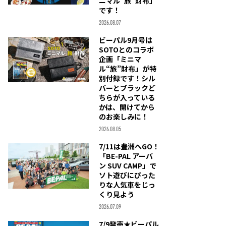
ニマル“旅”財布」
です！
2026.08.07
ビーパル9月号は
SOTOとのコラボ
企画「ミニマ
ル“旅”財布」が特
別付録です！シル
バーとブラックど
ちらが入っている
かは、開けてから
のお楽しみに！
2026.08.05
7/11は豊洲へGO！
「BE-PAL アーバ
ン SUV CAMP」で
ソト遊びにぴった
りな人気車をじっ
くり見よう
2026.07.09
7/9発売★ビーパル