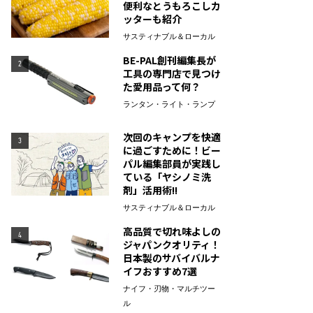
便利なとうもろこしカ
ッターも紹介
サスティナブル＆ローカル
BE-PAL創刊編集長が
2
工具の専門店で見つけ
た愛用品って何？
ランタン・ライト・ランプ
次回のキャンプを快適
3
に過ごすために！ビー
パル編集部員が実践し
ている「ヤシノミ洗
剤」活用術!!
サスティナブル＆ローカル
高品質で切れ味よしの
4
ジャパンクオリティ！
日本製のサバイバルナ
イフおすすめ7選
ナイフ・刃物・マルチツー
ル