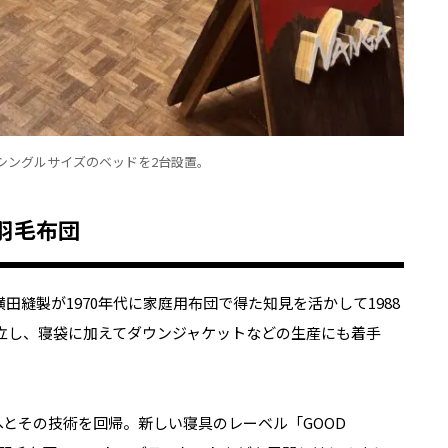
シングルサイズのベッドを2台設置。
羽毛布団
横田縫製が
1970
年代に家庭用布団で得た知見を活かして
1988
立し、寝袋に加えてダウンジャケットなどの生産にも着手
具へとその技術を回帰。新しい寝具のレーベル「
GOOD