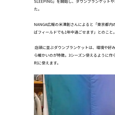
SLEEPING
」を開始し、ダウンブランケットや
た。
NANGA広報の米澤創さんによると「東京都
ばフィールドでも
1
年中過ごせます」とのこと
店頭に並ぶダウンブランケットは、環境や好
ら暖かいのが特徴。
3
シーズン使えるように作
利に使えます。