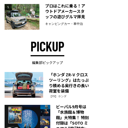
プロはこれに乗る！ア
5
ウトドアメーカースタ
ッフの遊びグルマ拝見
キャンピングカー・車中泊
PICKUP
編集部ピックアップ
「ホンダ ZR-V クロス
ツーリング」はたっぷ
り積める奥行きの長い
荷室を装備
【PR】ホンダ
ビーパル9月号は
「水族館＆博物
館」大特集！ 特別
付録は「SOTO ミ