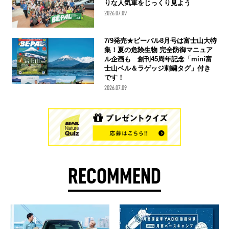
りな人気車をじっくり見よう
2026.07.09
7/9発売★ビーパル8月号は富士山大特
集！夏の危険生物 完全防御マニュア
ル企画も 創刊45周年記念「mini富
士山ベル＆ラゲッジ刺繍タグ」付き
です！
2026.07.09
RECOMMEND