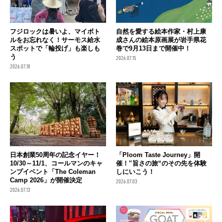
フジロックは暑いよ、マイボト
自然を愛する絵本作家・村上康
ルをお忘れなく！サーモス給水
成さんの絵本原画展が岩手県花
スポットで「輪投げ」も楽しも
巻で9月13日まで開催中！
う
2026.07.15
2026.07.18
日本創業50周年の記念イヤー！
「Ploom Taste Journey」開
10/30～11/1、コールマンのキャ
催！‟旨さの旅“のその先を体験
ンプイベント「The Coleman
しにいこう！
Camp 2026」が開催決定
2026.07.03
2026.07.13