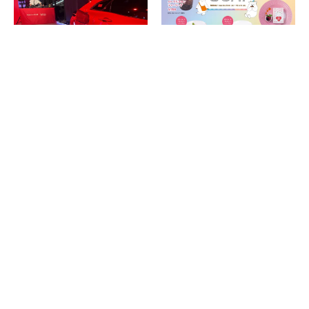
クルマがDJブースに電気を送っ
超話題の文芸誌『GOAT』が神保
て盛り上げる！ MUSIC
町で期間限定のブックカフェを
AWARDS JAPANの世界観を体感
開催！大人気のゴートくんに会
できるイベントが6月13日まで開
いに行こう！
催中
2026.06.03
2026.06.11
消費税の価格表記について
記事内の価格は基本的に総額（税込）表記です。2021年3月以前の記事に関し
ては（税抜）表示の場合もあります。