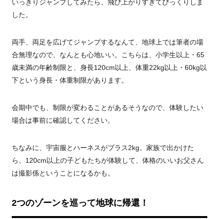
いっきりジャンプしてみたら、飛び上がりすぎてびっくりしま
した。
両手、両足を広げてジャンプするなんて、地球上では筆者の場
合無理なので、なんとも心地いい。こちらは、小学生以上・
65
歳未満の年齢制限と、身長
120cm
以上、体重
22kg
以上・
60kg
以
下という身長・体重制限があります。
会期中でも、制限が変わることがあるそうなので、体験したい
場合は事前に確認してください。
ちなみに、宇宙服とハーネスがプラス
2kg
。家族で出かけた
ら、
120cm
以上の子どもたちが体験して、体格のいいお父さん
は撮影係ということになるかも。
2つのゾーンを巡って地球に帰還！