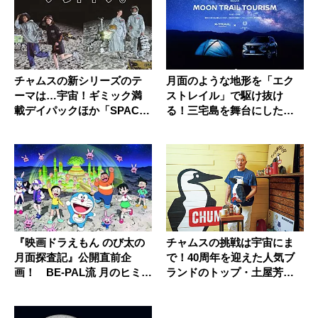
チャムスの新シリーズのテ
月面のような地形を「エク
ーマは…宇宙！ギミック満
ストレイル」で駆け抜け
載デイパックほか「SPAC
る！三宅島を舞台にした限
E」1...
定ツアー開...
『映画ドラえもん のび太の
チャムスの挑戦は宇宙にま
月面探査記』公開直前企
で！40周年を迎えた人気ブ
画！ BE-PAL流 月のヒミ
ランドのトップ・土屋芳隆
ツ...
さんに...