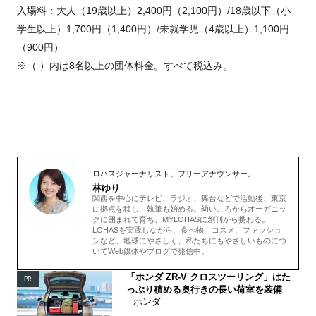
入場料：大人（
19
歳以上）
2,400
円（
2,100
円）
/18
歳以下（小
学生以上）
1,700
円（
1,400
円）
/
未就学児（
4
歳以上）
1,100
円
（
900
円）
※（ ）内は
8
名以上の団体料金。すべて税込み。
ロハスジャーナリスト。フリーアナウンサー。
林ゆり
関西を中心にテレビ、ラジオ、舞台などで活動後、東京
に拠点を移し、執筆も始める。幼いころからオーガニッ
クに囲まれて育ち、MYLOHASに創刊から携わる。
LOHASを実践しながら、食べ物、コスメ、ファッショ
ンなど、地球にやさしく、私たちにもやさしいものにつ
いてWeb媒体やブログで発信中。
「ホンダ ZR-V クロスツーリング」はた
PR
っぷり積める奥行きの長い荷室を装備
ホンダ