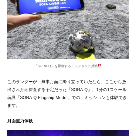
「SORA-Q」を操縦するミッションに挑戦
このランダーが、無事月面に降り立っていたなら、ここから放
出され月面探査する予定だった「
SORA-Q
」。
1
分の
1
スケール
玩具「
SORA-Q Flagship Model
」での、ミッションも体験でき
ます。
月面重力体験