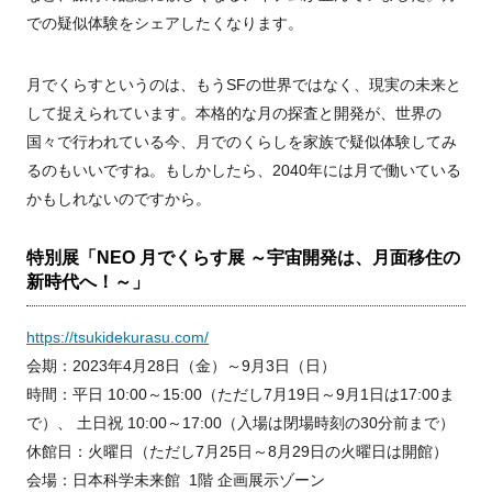
での疑似体験をシェアしたくなります。
月でくらすというのは、もう
SF
の世界ではなく、現実の未来と
して捉えられています。本格的な月の探査と開発が、世界の
国々で行われている今、月でのくらしを家族で疑似体験してみ
るのもいいですね。もしかしたら、
2040
年には月で働いている
かもしれないのですから。
特別展「
NEO
月でくらす展 ～宇宙開発は、月面移住の
新時代へ！～」
https://tsukidekurasu.com/
会期：
2023
年
4
月
28
日（金）～
9
月
3
日（日）
時間：平日
10:00
～
15:00
（ただし
7
月
19
日～
9
月
1
日は
17:00
ま
で）、 土日祝
10:00
～
17:00
（入場は閉場時刻の
30
分前まで）
休館日：火曜日（ただし
7
月
25
日～
8
月
29
日の火曜日は開館）
会場：日本科学未来館
1
階 企画展示ゾーン