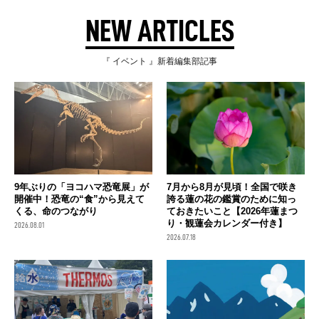
NEW ARTICLES
『 イベント 』新着編集部記事
9年ぶりの「ヨコハマ恐竜展」が
7月から8月が見頃！全国で咲き
開催中！恐竜の“食”から見えて
誇る蓮の花の鑑賞のために知っ
くる、命のつながり
ておきたいこと【2026年蓮まつ
り・観蓮会カレンダー付き】
2026.08.01
2026.07.18