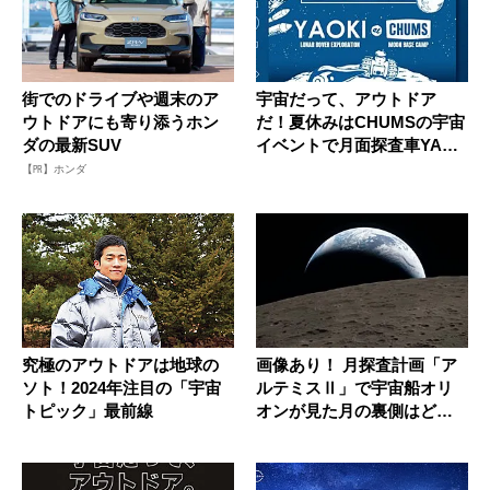
街でのドライブや週末のア
宇宙だって、アウトドア
ウトドアにも寄り添うホン
だ！夏休みはCHUMSの宇宙
ダの最新SUV
イベントで月面探査車YAOK
I...
【PR】ホンダ
究極のアウトドアは地球の
画像あり！ 月探査計画「ア
ソト！2024年注目の「宇宙
ルテミスⅡ」で宇宙船オリ
トピック」最前線
オンが見た月の裏側はどう
なって...