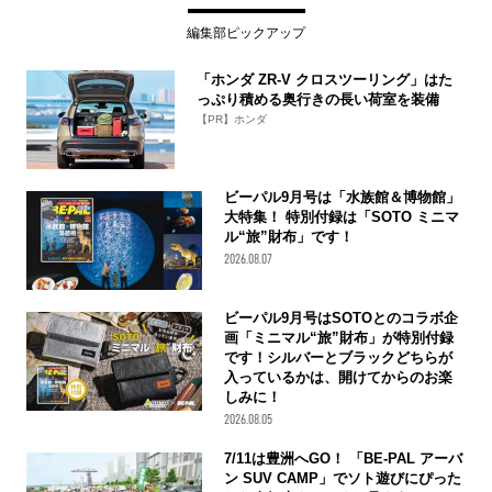
編集部ピックアップ
「ホンダ ZR-V クロスツーリング」はた
っぷり積める奥行きの長い荷室を装備
【PR】ホンダ
ビーパル9月号は「水族館＆博物館」
大特集！ 特別付録は「SOTO ミニマ
ル“旅”財布」です！
2026.08.07
ビーパル9月号はSOTOとのコラボ企
画「ミニマル“旅”財布」が特別付録
です！シルバーとブラックどちらが
入っているかは、開けてからのお楽
しみに！
2026.08.05
7/11は豊洲へGO！ 「BE-PAL アーバ
ン SUV CAMP」でソト遊びにぴった