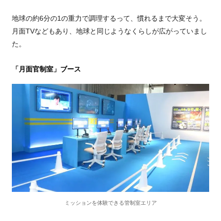
地球の約
6
分の
1
の重力で調理するって、慣れるまで大変そう。
月面TVなどもあり、地球と同じようなくらしが広がっていまし
た。
「月面官制室」ブース
ミッションを体験できる管制室エリア