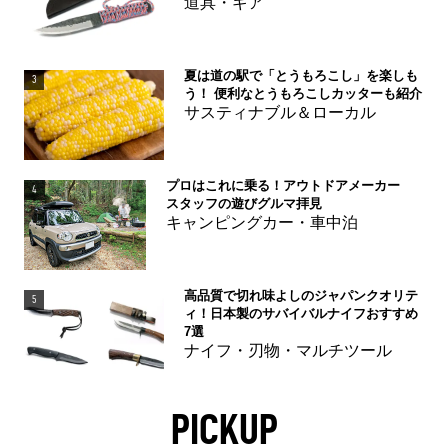
道具・ギア
夏は道の駅で「とうもろこし」を楽しも
3
う！ 便利なとうもろこしカッターも紹介
サスティナブル＆ローカル
プロはこれに乗る！アウトドアメーカー
4
スタッフの遊びグルマ拝見
キャンピングカー・車中泊
高品質で切れ味よしのジャパンクオリテ
5
ィ！日本製のサバイバルナイフおすすめ
7選
ナイフ・刃物・マルチツール
PICKUP