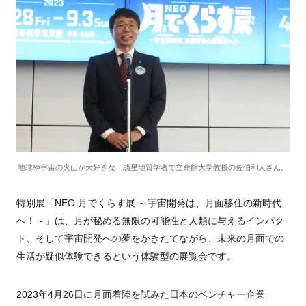
地球や宇宙の火山が大好きな、惑星地質学者で立命館大学教授の佐伯和人さん。
特別展「
NEO
月でくらす展 ～宇宙開発は、月面移住の新時代
へ！～」は、月が秘める無限の可能性と人類に与えるインパク
ト、そして宇宙開発への夢をかきたてながら、未来の月面での
生活が疑似体験できるという体験型の展覧会です。
2023
年
4
月
26
日に月面着陸を試みた日本のベンチャー企業