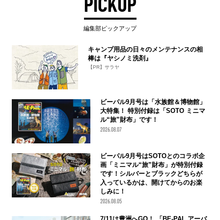
PICKUP
編集部ピックアップ
キャンプ用品の日々のメンテナンスの相
棒は『ヤシノミ洗剤』
【PR】サラヤ
ビーパル9月号は「水族館＆博物館」
大特集！ 特別付録は「SOTO ミニマ
ル“旅”財布」です！
2026.08.07
ビーパル9月号はSOTOとのコラボ企
画「ミニマル“旅”財布」が特別付録
です！シルバーとブラックどちらが
入っているかは、開けてからのお楽
しみに！
2026.08.05
7/11は豊洲へGO！ 「BE-PAL アーバ