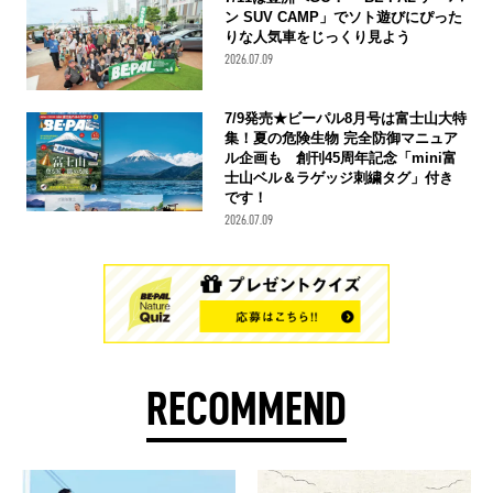
ン SUV CAMP」でソト遊びにぴった
りな人気車をじっくり見よう
2026.07.09
7/9発売★ビーパル8月号は富士山大特
集！夏の危険生物 完全防御マニュア
ル企画も 創刊45周年記念「mini富
士山ベル＆ラゲッジ刺繍タグ」付き
です！
2026.07.09
RECOMMEND