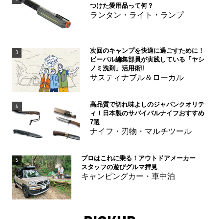
つけた愛用品って何？
ランタン・ライト・ランプ
次回のキャンプを快適に過ごすために！
3
ビーパル編集部員が実践している「ヤシ
ノミ洗剤」活用術!!
サスティナブル＆ローカル
高品質で切れ味よしのジャパンクオリテ
4
ィ！日本製のサバイバルナイフおすすめ
7選
ナイフ・刃物・マルチツール
プロはこれに乗る！アウトドアメーカー
5
スタッフの遊びグルマ拝見
キャンピングカー・車中泊