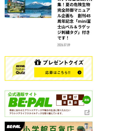
集！夏の危険生物
完全防御マニュア
ル企画も 創刊45
周年記念「mini富
士山ベル＆ラゲッ
ジ刺繍タグ」付き
です！
2026.07.09