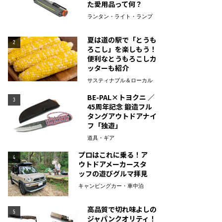
た愛用品って何？
ランタン・ライト・ランプ
夏は道の駅で「とうも
2
ろこし」を楽しもう！
便利なとうもろこしカ
ッターも紹介
サスティナブル＆ローカル
BE-PAL×トヨクニ ／
3
45周年記念 鍛造フル
タングアウトドアナイ
フ「独遊」
道具・ギア
プロはこれに乗る！ア
4
ウトドアメーカースタ
ッフの遊びグルマ拝見
キャンピングカー・車中泊
高品質で切れ味よしの
5
ジャパンクオリティ！