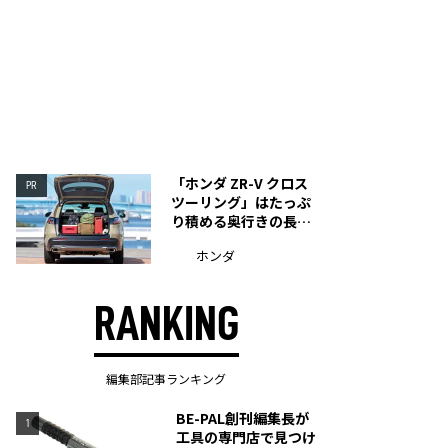
「ホンダ ZR-V クロス
PR
ツーリング」はたっぷ
り積める奥行きの長い
荷室を装備
ホンダ
RANKING
編集部記事ランキング
BE-PAL創刊編集長が
1
工具の専門店で見つけ