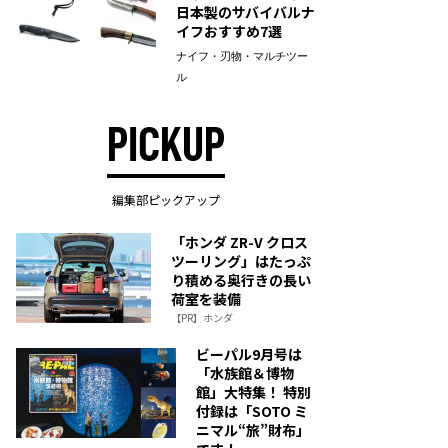
日本製のサバイバルナ
イフおすすめ7選
ナイフ・刃物・マルチツー
ル
PICKUP
編集部ピックアップ
「ホンダ ZR-V クロス
ツーリング」はたっぷ
り積める奥行きの長い
荷室を装備
【PR】ホンダ
ビーパル9月号は
「水族館＆博物
館」大特集！ 特別
付録は「SOTO ミ
ニマル“旅”財布」