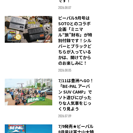
です！
2026.08.07
ビーパル9月号は
SOTOとのコラボ
企画「ミニマ
ル“旅”財布」が特
別付録です！シル
バーとブラックど
ちらが入っている
かは、開けてから
のお楽しみに！
2026.08.05
7/11は豊洲へGO！
「BE-PAL アーバ
ン SUV CAMP」で
ソト遊びにぴった
りな人気車をじっ
くり見よう
2026.07.09
7/9発売★ビーパル
8月号は富士山大特