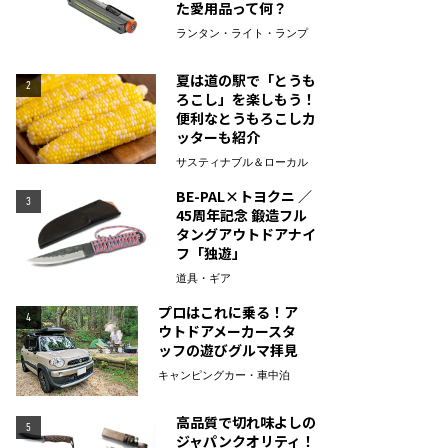
た愛用品って何？
ランタン・ライト・ランプ
夏は道の駅で「とうも
2
ろこし」を楽しもう！
便利なとうもろこしカ
ッターも紹介
サスティナブル＆ローカル
BE-PAL×トヨクニ ／
3
45周年記念 鍛造フル
タングアウトドアナイ
フ「独遊」
道具・ギア
プロはこれに乗る！ア
4
ウトドアメーカースタ
ッフの遊びグルマ拝見
キャンピングカー・車中泊
高品質で切れ味よしの
5
ジャパンクオリティ！