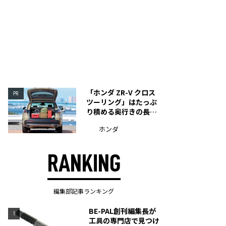
「ホンダ ZR-V クロス
PR
ツーリング」はたっぷ
り積める奥行きの長い
荷室を装備
ホンダ
RANKING
編集部記事ランキング
BE-PAL創刊編集長が
1
工具の専門店で見つけ