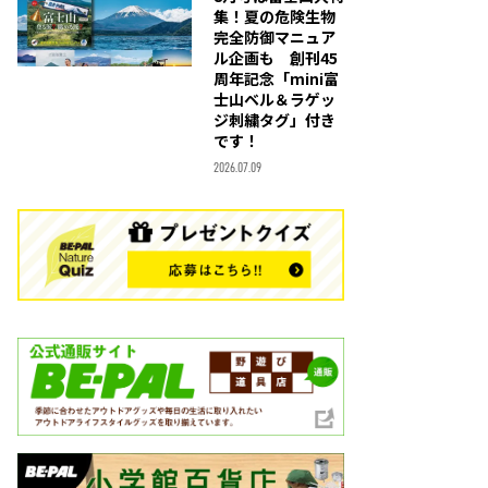
集！夏の危険生物
完全防御マニュア
ル企画も 創刊45
周年記念「mini富
士山ベル＆ラゲッ
ジ刺繍タグ」付き
です！
2026.07.09