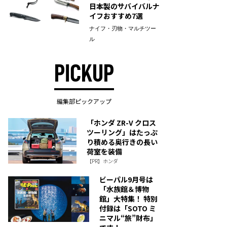
日本製のサバイバルナ
イフおすすめ7選
ナイフ・刃物・マルチツー
ル
PICKUP
編集部ピックアップ
「ホンダ ZR-V クロス
ツーリング」はたっぷ
り積める奥行きの長い
荷室を装備
【PR】ホンダ
ビーパル9月号は
「水族館＆博物
館」大特集！ 特別
付録は「SOTO ミ
ニマル“旅”財布」