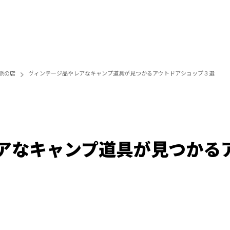
派の店
ヴィンテージ品やレアなキャンプ道具が見つかるアウトドアショップ３選
アなキャンプ道具が見つかる
Loaded
:
100.00%
/