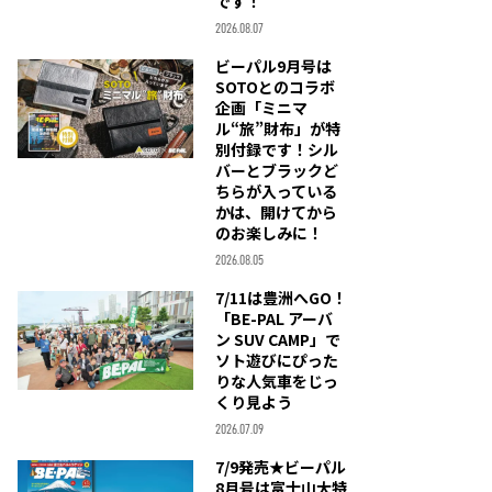
です！
2026.08.07
ビーパル9月号は
SOTOとのコラボ
企画「ミニマ
ル“旅”財布」が特
別付録です！シル
バーとブラックど
ちらが入っている
かは、開けてから
のお楽しみに！
2026.08.05
7/11は豊洲へGO！
「BE-PAL アーバ
ン SUV CAMP」で
ソト遊びにぴった
りな人気車をじっ
くり見よう
2026.07.09
7/9発売★ビーパル
8月号は富士山大特