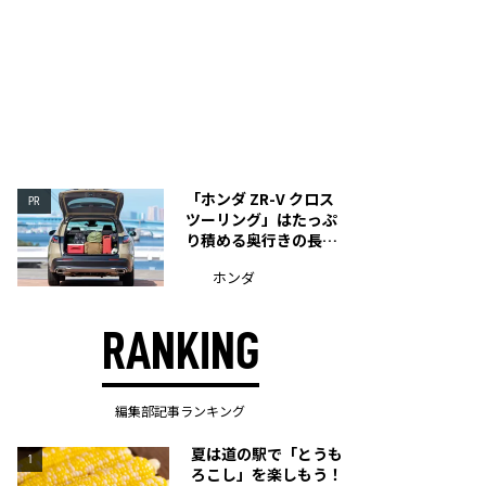
「ホンダ ZR-V クロス
PR
ツーリング」はたっぷ
り積める奥行きの長い
荷室を装備
ホンダ
RANKING
編集部記事ランキング
夏は道の駅で「とうも
1
ろこし」を楽しもう！