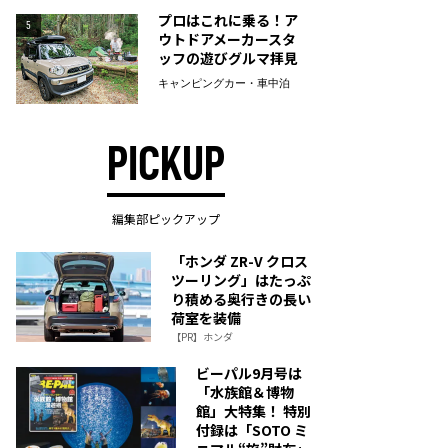
プロはこれに乗る！ア
5
ウトドアメーカースタ
ッフの遊びグルマ拝見
キャンピングカー・車中泊
PICKUP
編集部ピックアップ
「ホンダ ZR-V クロス
ツーリング」はたっぷ
り積める奥行きの長い
荷室を装備
【PR】ホンダ
ビーパル9月号は
「水族館＆博物
館」大特集！ 特別
付録は「SOTO ミ