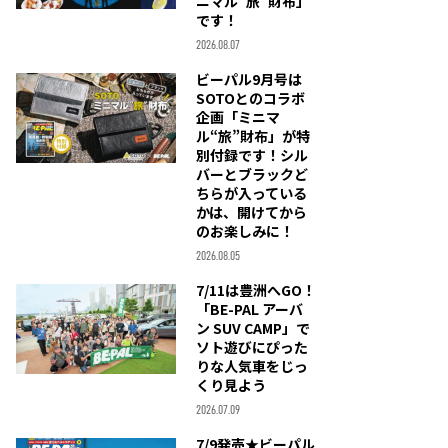
ニマル“旅”財布」
です！
2026.08.07
ビーパル9月号は
SOTOとのコラボ
企画「ミニマ
ル“旅”財布」が特
別付録です！シル
バーとブラックど
ちらが入っている
かは、開けてから
のお楽しみに！
2026.08.05
7/11は豊洲へGO！
「BE-PAL アーバ
ン SUV CAMP」で
ソト遊びにぴった
りな人気車をじっ
くり見よう
2026.07.09
7/9発売★ビーパル