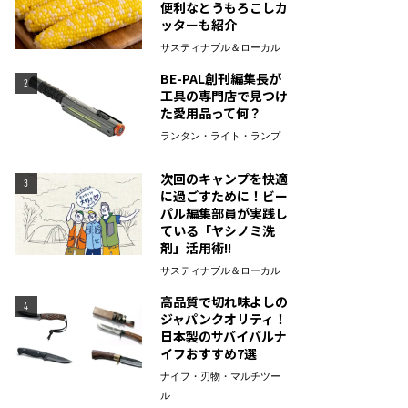
便利なとうもろこしカ
ッターも紹介
サスティナブル＆ローカル
BE-PAL創刊編集長が
2
工具の専門店で見つけ
た愛用品って何？
ランタン・ライト・ランプ
次回のキャンプを快適
3
に過ごすために！ビー
パル編集部員が実践し
ている「ヤシノミ洗
剤」活用術!!
サスティナブル＆ローカル
高品質で切れ味よしの
4
ジャパンクオリティ！
日本製のサバイバルナ
イフおすすめ7選
ナイフ・刃物・マルチツー
ル