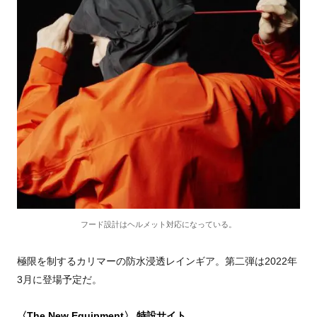
フード設計はヘルメット対応になっている。
極限を制するカリマーの防水浸透レインギア。第二弾は
2022
年
3
月に登場予定だ。
〈The New Equipment〉 特設サイト