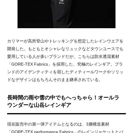
カリマーが高所登山やトレッキングを想定したレインウエアを
開発した。もともとオシャレなリュックなどタウンユースでも
愛用している人が多いブランドだが、こちらは防水透湿素材
「
GORE-TEX Fabrics
」を採用した、究極のレインギア。ブラ
ンドのアイデンティティを宿したディティールワークやソリッ
ドなデザインはもちろんそのまま継承されている。
長時間の雨や雪の中でもへっちゃら！オールラ
ウンダーな山岳レインギア
現在販売中の第一弾アイテムとなるのは、
3
層構造素材
「
GORE
-TEX performance Fabrics
」のレインジャケットとパ