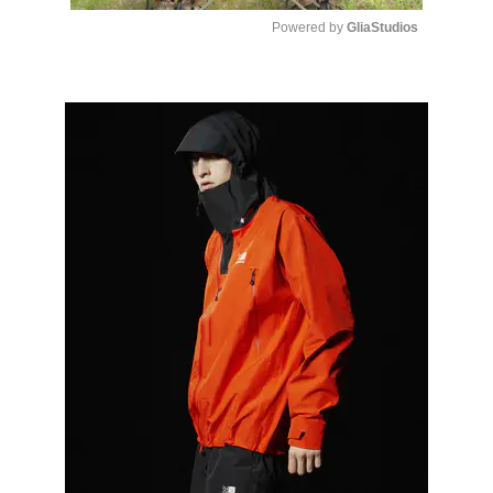
Powered by 
GliaStudios
Mute