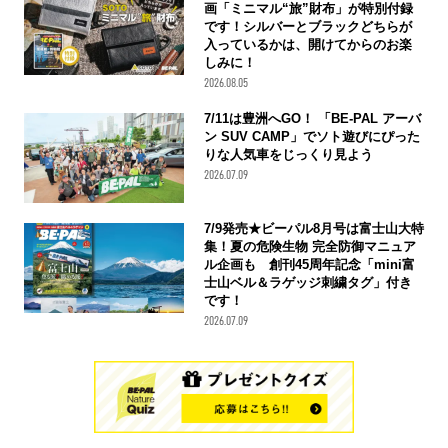
画「ミニマル“旅”財布」が特別付録
です！シルバーとブラックどちらが
入っているかは、開けてからのお楽
しみに！
2026.08.05
7/11は豊洲へGO！ 「BE-PAL アーバ
ン SUV CAMP」でソト遊びにぴった
りな人気車をじっくり見よう
2026.07.09
7/9発売★ビーパル8月号は富士山大特
集！夏の危険生物 完全防御マニュア
ル企画も 創刊45周年記念「mini富
士山ベル＆ラゲッジ刺繍タグ」付き
です！
2026.07.09