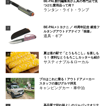
BE-PAL創刊編集長が工具の専門店で見
1
つけた愛用品って何？
ランタン・ライト・ランプ
BE-PAL×トヨクニ ／ 45周年記念 鍛造フ
2
ルタングアウトドアナイフ「独遊」
道具・ギア
夏は道の駅で「とうもろこし」を楽しも
3
う！ 便利なとうもろこしカッターも紹介
サスティナブル＆ローカル
プロはこれに乗る！アウトドアメーカー
4
スタッフの遊びグルマ拝見
キャンピングカー・車中泊
高品質で切れ味よしのジャパンクオリテ