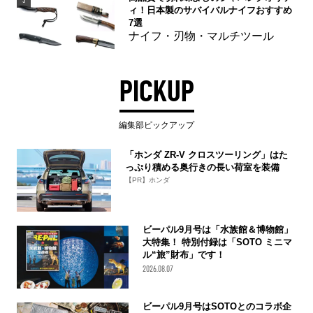
5
ィ！日本製のサバイバルナイフおすすめ
7選
ナイフ・刃物・マルチツール
PICKUP
編集部ピックアップ
「ホンダ ZR-V クロスツーリング」はた
っぷり積める奥行きの長い荷室を装備
【PR】ホンダ
ビーパル9月号は「水族館＆博物館」
大特集！ 特別付録は「SOTO ミニマ
ル“旅”財布」です！
2026.08.07
ビーパル9月号はSOTOとのコラボ企