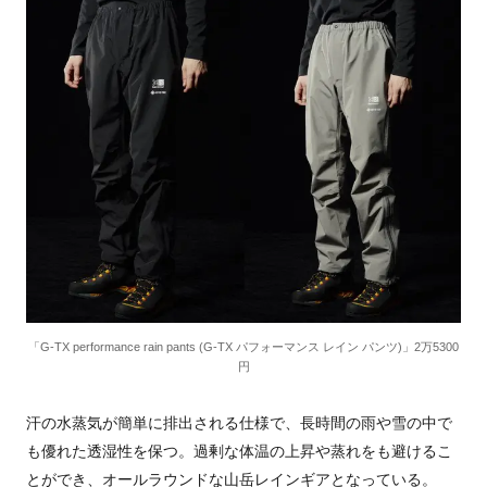
「G-TX performance rain pants (G-TX パフォーマンス レイン パンツ)」2万5300
円
汗の水蒸気が簡単に排出される仕様で、長時間の雨や雪の中で
も優れた透湿性を保つ。過剰な体温の上昇や蒸れをも避けるこ
とができ、オールラウンドな山岳レインギアとなっている。