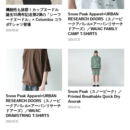
機能性も抜群！カップヌードル
Snow Peak Apparel×URBAN
誕生55周年記念第2弾の「シーフ
RESEARCH DOORS（スノーピ
ードヌードル」× Columbia コラ
ークアパレル×アーバンリサーチ
ボTシャツ登場
ドアーズ）／WA/AC FAMILY
2026.08.02
CAMP T-SHIRTS
2026.07.25
Snow Peak（スノーピーク）／
Snow Peak Apparel×URBAN
Printed Breathable Quick Dry
RESEARCH DOORS（スノーピ
Anorak
ークアパレル×アーバンリサーチ
2026.07.24
ドアーズ）／WA/AC
DRAWSTRING T-SHIRTS
2026.07.25