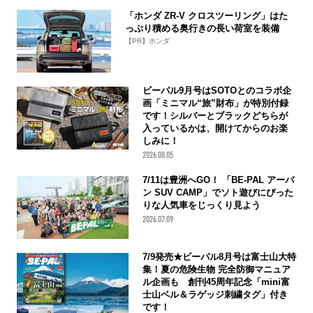
「ホンダ ZR-V クロスツーリング」はた
っぷり積める奥行きの長い荷室を装備
【PR】ホンダ
ビーパル9月号はSOTOとのコラボ企
画「ミニマル“旅”財布」が特別付録
です！シルバーとブラックどちらが
入っているかは、開けてからのお楽
しみに！
2026.08.05
7/11は豊洲へGO！ 「BE-PAL アーバ
ン SUV CAMP」でソト遊びにぴった
りな人気車をじっくり見よう
2026.07.09
7/9発売★ビーパル8月号は富士山大特
集！夏の危険生物 完全防御マニュア
ル企画も 創刊45周年記念「mini富
士山ベル＆ラゲッジ刺繍タグ」付き
です！