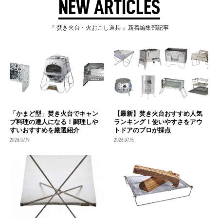
NEW ARTICLES
『 焚き火台・火おこし道具 』新着編集部記事
「かまど型」焚き火台でキャン
【最新】焚き火台おすすめ人気
プ料理の達人になる！調理しや
ランキング！使いやすさをアウ
すいおすすめを厳選紹介
トドアのプロが採点
2026.07.19
2026.07.15