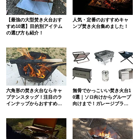
【最強の大型焚き火台おす
人気・定番のおすすめキャ
すめ10選】目的別アイテム
ンプ焚き火台集めました！
の選び方も紹介！
六角形の焚き火台ならキャ
無骨でかっこいい焚き火台1
プテンスタッグ！注目のラ
0選｜ソロ向けからグループ
インナップからおすすめで
向けまで！ガレージブラン
きる理由...
ドの...