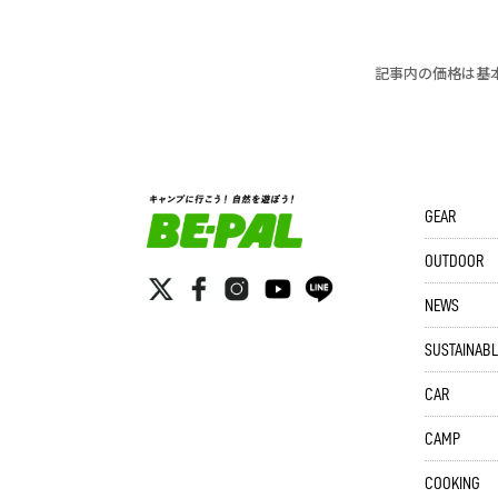
記事内の価格は基
GEAR
OUTDOOR
NEWS
SUSTAINABL
CAR
CAMP
COOKING