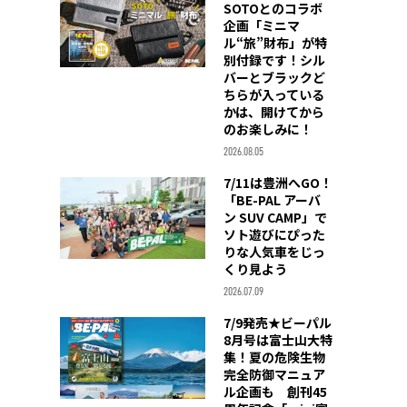
SOTOとのコラボ
企画「ミニマ
ル“旅”財布」が特
別付録です！シル
バーとブラックど
ちらが入っている
かは、開けてから
のお楽しみに！
2026.08.05
7/11は豊洲へGO！
「BE-PAL アーバ
ン SUV CAMP」で
ソト遊びにぴった
りな人気車をじっ
くり見よう
2026.07.09
7/9発売★ビーパル
8月号は富士山大特
集！夏の危険生物
完全防御マニュア
ル企画も 創刊45