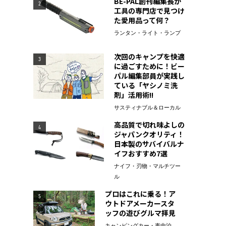
BE-PAL創刊編集長が
2
工具の専門店で見つけ
た愛用品って何？
ランタン・ライト・ランプ
次回のキャンプを快適
3
に過ごすために！ビー
パル編集部員が実践し
ている「ヤシノミ洗
剤」活用術!!
サスティナブル＆ローカル
高品質で切れ味よしの
4
ジャパンクオリティ！
日本製のサバイバルナ
イフおすすめ7選
ナイフ・刃物・マルチツー
ル
プロはこれに乗る！ア
5
ウトドアメーカースタ
ッフの遊びグルマ拝見
キャンピングカー・車中泊