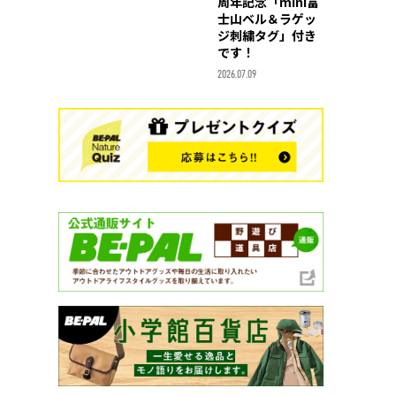
周年記念「mini富
士山ベル＆ラゲッ
ジ刺繍タグ」付き
です！
2026.07.09