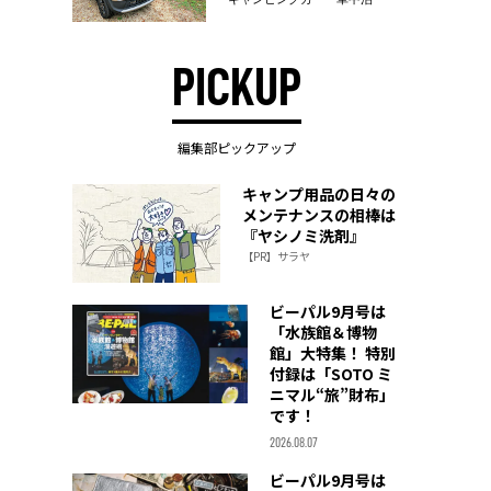
PICKUP
編集部ピックアップ
キャンプ用品の日々の
メンテナンスの相棒は
『ヤシノミ洗剤』
【PR】サラヤ
ビーパル9月号は
「水族館＆博物
館」大特集！ 特別
付録は「SOTO ミ
ニマル“旅”財布」
です！
2026.08.07
ビーパル9月号は