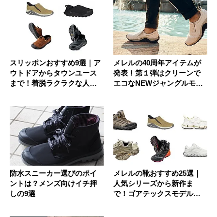
スリッポンおすすめ9選｜ア
メレルの40周年アイテムが
ウトドアからタウンユース
発表！第１弾はクリーンで
まで！着脱ラクラクな人気
エコなNEWジャングルモッ
シュー...
ク
防水スニーカー選びのポイ
メレルの靴おすすめ25選｜
ントは？メンズ向けイチ押
人気シリーズから新作ま
しの9選
で！ゴアテックスモデルも
紹介