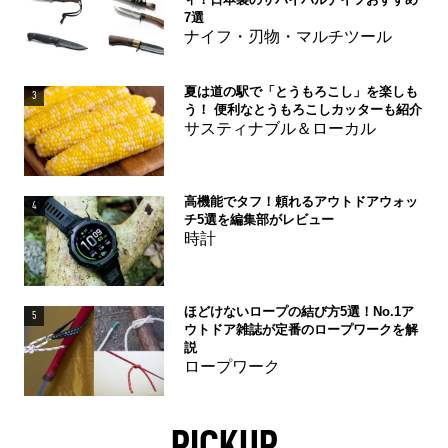
7選
ナイフ・刃物・マルチツール
夏は道の駅で「とうもろこし」を楽しも
3
う！ 便利なとうもろこしカッターも紹介
サスティナブル＆ローカル
高機能でタフ！頼れるアウトドアウォッ
4
チ5選を編集部がレビュー
時計
ほどけないロープの結び方5選！No.1ア
5
ウトドア雑誌が定番のロープワークを解
説
ロープワーク
PICKUP