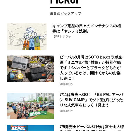
編集部ピックアップ
キャンプ用品の日々のメンテナンスの相
棒は『ヤシノミ洗剤』
【PR】サラヤ
ビーパル9月号はSOTOとのコラボ企
画「ミニマル“旅”財布」が特別付録
です！シルバーとブラックどちらが
入っているかは、開けてからのお楽
しみに！
2026.08.05
7/11は豊洲へGO！ 「BE-PAL アーバ
ン SUV CAMP」でソト遊びにぴった
りな人気車をじっくり見よう
2026.07.09
7/9発売★ビーパル8月号は富士山大特