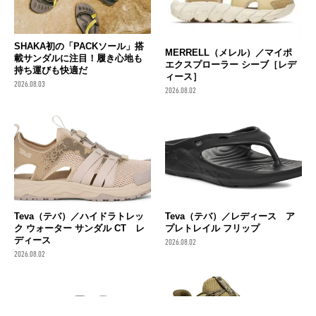
SHAKA初の「PACKソール」搭
MERRELL（メレル）／マイポ
載サンダルに注目！履き心地も
エクスプローラー シーブ［レデ
持ち運びも快適だ
ィース］
2026.08.03
2026.08.02
Teva（テバ）／ハイドラトレッ
Teva（テバ）／レディース ア
ク ウォーター サンダル CT レ
プレトレイル フリップ
ディース
2026.08.02
2026.08.02