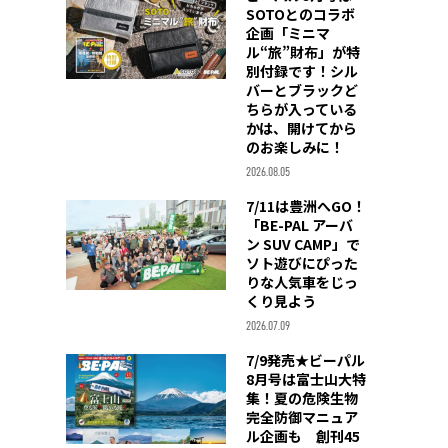
SOTOとのコラボ
企画「ミニマ
ル“旅”財布」が特
別付録です！シル
バーとブラックど
ちらが入っている
かは、開けてから
のお楽しみに！
2026.08.05
7/11は豊洲へGO！
「BE-PAL アーバ
ン SUV CAMP」で
ソト遊びにぴった
りな人気車をじっ
くり見よう
2026.07.09
7/9発売★ビーパル
8月号は富士山大特
集！夏の危険生物
完全防御マニュア
ル企画も 創刊45