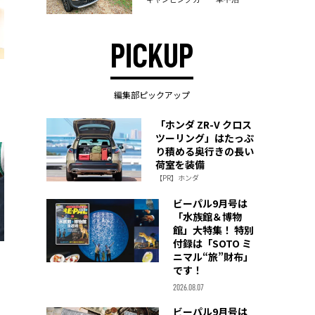
PICKUP
編集部ピックアップ
「ホンダ ZR-V クロス
ツーリング」はたっぷ
り積める奥行きの長い
荷室を装備
【PR】ホンダ
ビーパル9月号は
「水族館＆博物
館」大特集！ 特別
付録は「SOTO ミ
ニマル“旅”財布」
』
です！
2026.08.07
ビーパル9月号は