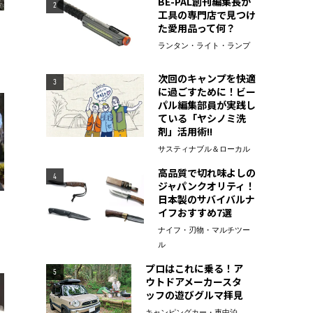
BE-PAL創刊編集長が
2
工具の専門店で見つけ
た愛用品って何？
ランタン・ライト・ランプ
次回のキャンプを快適
3
に過ごすために！ビー
パル編集部員が実践し
ている「ヤシノミ洗
剤」活用術!!
サスティナブル＆ローカル
高品質で切れ味よしの
4
ジャパンクオリティ！
日本製のサバイバルナ
イフおすすめ7選
ナイフ・刃物・マルチツー
ル
プロはこれに乗る！ア
5
ウトドアメーカースタ
ッフの遊びグルマ拝見
キャンピングカー・車中泊