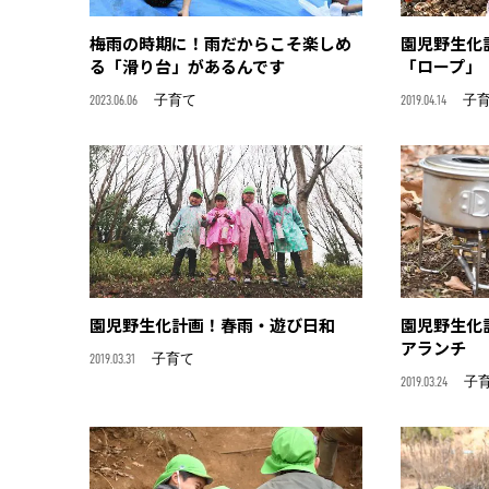
梅雨の時期に！雨だからこそ楽しめ
園児野生化
る「滑り台」があるんです
「ロープ」
2023.06.06
子育て
2019.04.14
子
園児野生化計画！春雨・遊び日和
園児野生化
アランチ
2019.03.31
子育て
2019.03.24
子