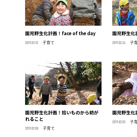
園児野生化計画！face of the day
園児野生化
2019.03.10
子育て
2019.02.24
子
園児野生化計画！拾いものから紡が
園児野生化
れること
2019.02.03
子
2019.02.08
子育て