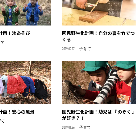
計画！氷あそび
園児野生化計画！自分の箸を竹でつ
くる
育て
2019.02.17
子育て
計画！安心の風景
園児野生化計画！幼児は『 のぞく 
が好き？！
育て
2019.01.26
子育て