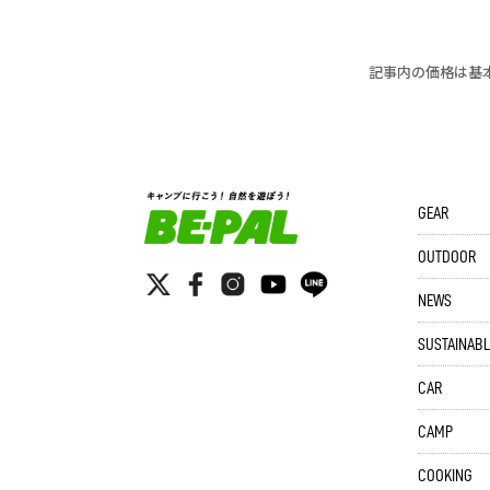
記事内の価格は基
GEAR
OUTDOOR
NEWS
SUSTAINABL
CAR
CAMP
COOKING