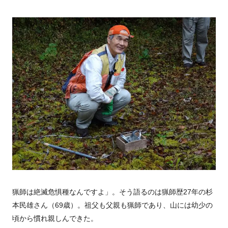
猟師は絶滅危惧種なんですよ」。そう語るのは猟師歴27年の杉
本民雄さん（69歳）。祖父も父親も猟師であり、山には幼少の
頃から慣れ親しんできた。