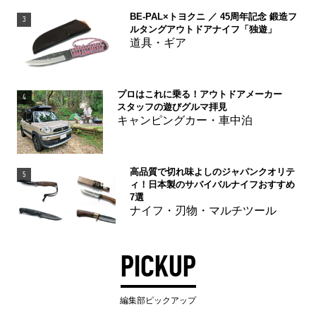
BE-PAL×トヨクニ ／ 45周年記念 鍛造フ
3
ルタングアウトドアナイフ「独遊」
道具・ギア
プロはこれに乗る！アウトドアメーカー
4
スタッフの遊びグルマ拝見
キャンピングカー・車中泊
高品質で切れ味よしのジャパンクオリテ
5
ィ！日本製のサバイバルナイフおすすめ
7選
ナイフ・刃物・マルチツール
PICKUP
編集部ピックアップ