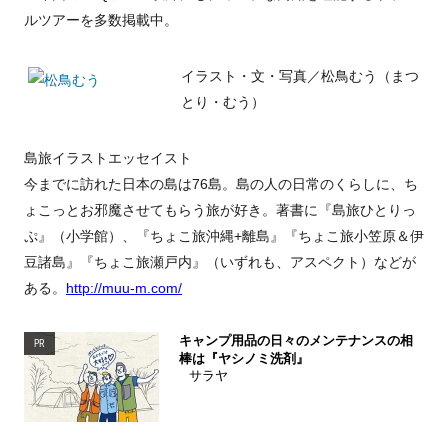
ルツアーを多数掲載中。
イラスト・文・写真／松鳥むう（まつ
とり・むう）
島旅イラストエッセイスト
今までに訪れた日本の島は76島。島の人の日常のくらしに、ち
ょこっとお邪魔させてもらう旅が好き。著書に『島旅ひとりっ
ぷ』（小学館）、『ちょこ旅沖縄+離島』『ちょこ旅小笠原＆伊
豆諸島』『ちょこ旅瀬戸内』（いずれも、アスペクト）などが
ある。
http://muu-m.com/
キャンプ用品の日々のメンテナンスの相
PR
棒は『ヤシノミ洗剤』
サラヤ