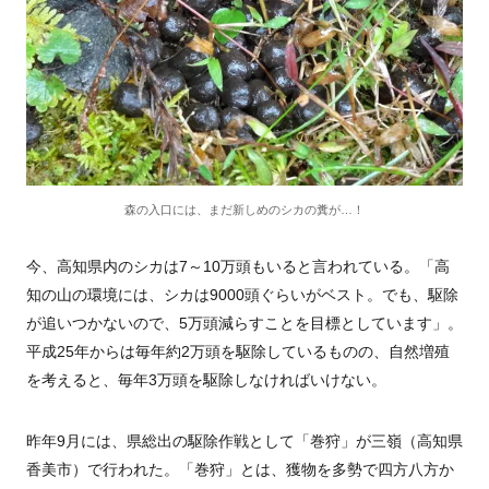
森の入口には、まだ新しめのシカの糞が…！
今、高知県内のシカは7～10万頭もいると言われている。「高
知の山の環境には、シカは9000頭ぐらいがベスト。でも、駆除
が追いつかないので、5万頭減らすことを目標としています」。
平成25年からは毎年約2万頭を駆除しているものの、自然増殖
を考えると、毎年3万頭を駆除しなければいけない。
昨年9月には、県総出の駆除作戦として「巻狩」が三嶺（高知県
香美市）で行われた。「巻狩」とは、獲物を多勢で四方八方か