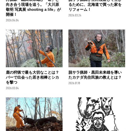
向き合う現場を追う。「大川原
るために、北海道で買った家を
敬明 写真展 shooting a life」が
リフォーム！
開催！
2026.03.24
2026.04.04
鹿の狩猟で最も大切なことは？
脱サラ猟師・黒田未来雄を導い
バーで出会った若き相棒とシカ
たカナダ先住民族の教えとは？
を撃つ
2026.01.18
2026.03.04