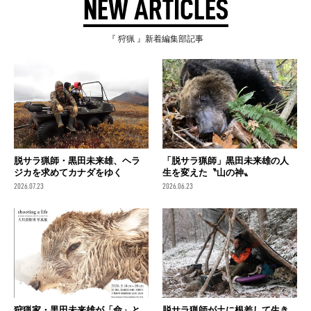
NEW ARTICLES
『 狩猟 』新着編集部記事
脱サラ猟師・黒田未来雄、ヘラ
「脱サラ猟師」黒田未来雄の人
ジカを求めてカナダをゆく
生を変えた〝山の神〟
2026.07.23
2026.06.23
狩猟家・黒田未来雄が「命」と
脱サラ猟師が土に根差して生き