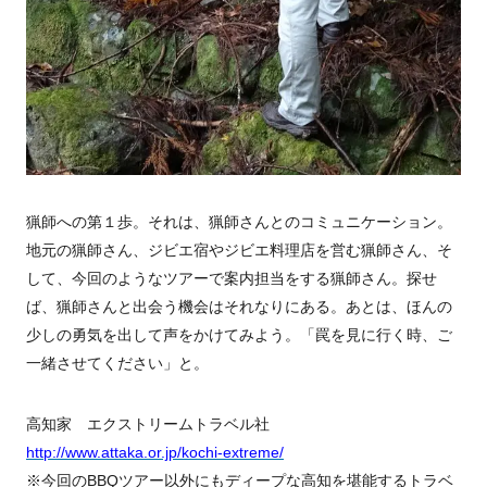
猟師への第１歩。それは、猟師さんとのコミュニケーション。
地元の猟師さん、ジビエ宿やジビエ料理店を営む猟師さん、そ
して、今回のようなツアーで案内担当をする猟師さん。探せ
ば、猟師さんと出会う機会はそれなりにある。あとは、ほんの
少しの勇気を出して声をかけてみよう。「罠を見に行く時、ご
一緒させてください」と。
高知家 エクストリームトラベル社
http://www.attaka.or.jp/kochi-extreme/
※今回のBBQツアー以外にもディープな高知を堪能するトラベ