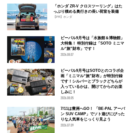
「ホンダ ZR-V クロスツーリング」はた
っぷり積める奥行きの長い荷室を装備
【PR】ホンダ
ビーパル9月号は「水族館＆博物館」
大特集！ 特別付録は「SOTO ミニマ
ル“旅”財布」です！
2026.08.07
ビーパル9月号はSOTOとのコラボ企
画「ミニマル“旅”財布」が特別付録
です！シルバーとブラックどちらが
入っているかは、開けてからのお楽
しみに！
2026.08.05
7/11は豊洲へGO！ 「BE-PAL アーバ
ン SUV CAMP」でソト遊びにぴった
りな人気車をじっくり見よう
2026.07.09