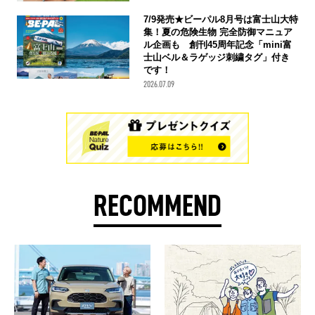
7/9発売★ビーパル8月号は富士山大特
集！夏の危険生物 完全防御マニュア
ル企画も 創刊45周年記念「mini富
士山ベル＆ラゲッジ刺繍タグ」付き
です！
2026.07.09
RECOMMEND