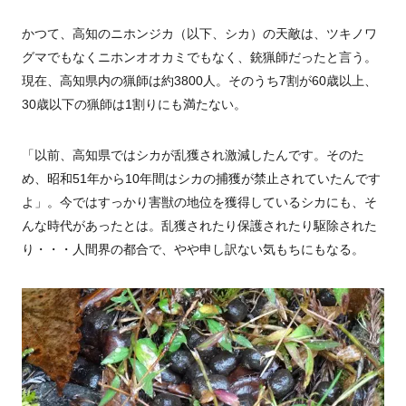
かつて、高知のニホンジカ（以下、シカ）の天敵は、ツキノワ
グマでもなくニホンオオカミでもなく、銃猟師だったと言う。
現在、高知県内の猟師は約3800人。そのうち7割が60歳以上、
30歳以下の猟師は1割りにも満たない。
「以前、高知県ではシカが乱獲され激減したんです。そのた
め、昭和51年から10年間はシカの捕獲が禁止されていたんです
よ」。今ではすっかり害獣の地位を獲得しているシカにも、そ
んな時代があったとは。乱獲されたり保護されたり駆除された
り・・・人間界の都合で、やや申し訳ない気もちにもなる。