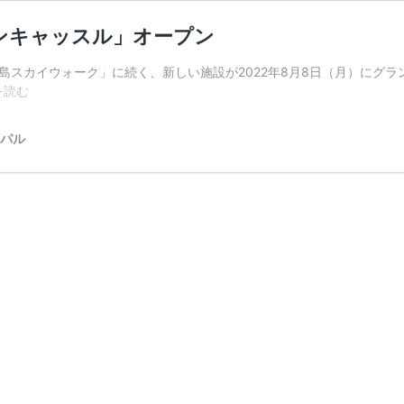
ンキャッスル」オープン
島スカイウォーク」に続く、新しい施設が2022年8月8日（月）にグ
絶
を読む
景
と
ーパル
ア
ス
レ
チ
ッ
ク
を
楽
し
む！
「ド
ラ
ゴ
ン