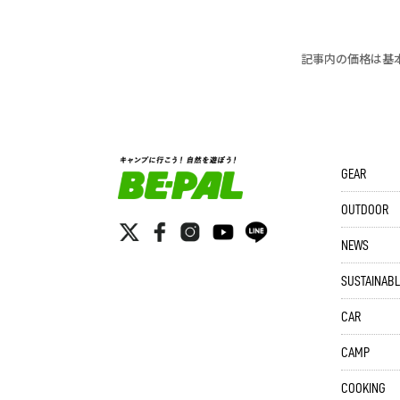
記事内の価格は基
GEAR
OUTDOOR
NEWS
SUSTAINABL
CAR
CAMP
COOKING