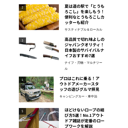
夏は道の駅で「とうも
2
ろこし」を楽しもう！
便利なとうもろこしカ
ッターも紹介
サスティナブル＆ローカル
高品質で切れ味よしの
3
ジャパンクオリティ！
日本製のサバイバルナ
イフおすすめ7選
ナイフ・刃物・マルチツー
ル
プロはこれに乗る！ア
4
ウトドアメーカースタ
ッフの遊びグルマ拝見
キャンピングカー・車中泊
ほどけないロープの結
5
び方5選！No.1アウト
ドア雑誌が定番のロー
プワークを解説