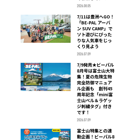
2026.08.05
7/11は豊洲へGO！
「BE-PAL アーバ
ン SUV CAMP」で
ソト遊びにぴった
りな人気車をじっ
くり見よう
2026.07.09
7/9発売★ビーパル
8月号は富士山大特
集！夏の危険生物
完全防御マニュア
ル企画も 創刊45
周年記念「mini富
士山ベル＆ラゲッ
ジ刺繍タグ」付き
です！
2026.07.09
富士山特集との連
動企画！ビーパル8