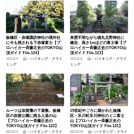
板橋区・赤塚諏訪神社の境外社
来歴不明ながら徳丸北野神社に
に今も残される下赤塚富士【プ
健在、高さ1mほどの富士塚【プ
ロハイカー斉藤正史のTOKYO山
ロハイカー斉藤正史のTOKYO山
頂ガイド File.124】
頂ガイド File.123】
2025.02.17
山・ハイキング・クライ
2025.02.14
山・ハイキング・クライ
ミング
ミング
ルーツは加賀藩の下屋敷。板橋
19世紀中ごろに築かれた板橋
区の加賀公園に残る人造の山
区・氷川町氷川神社のミニ富士
【プロハイカー斉藤正史の
山【プロハイカー斉藤正史の
TOKYO山頂ガイド File.122】
TOKYO山頂ガイド File.121】
2025.02.11
山・ハイキング・クライ
2025.02.09
山・ハイキング・クライ