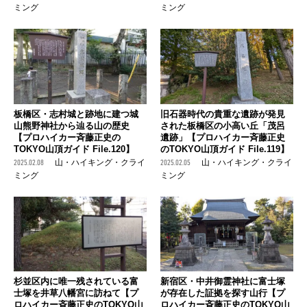
ミング
ミング
板橋区・志村城と跡地に建つ城
旧石器時代の貴重な遺跡が発見
山熊野神社から辿る山の歴史
された板橋区の小高い丘「茂呂
【プロハイカー斉藤正史の
遺跡」【プロハイカー斉藤正史
TOKYO山頂ガイド File.120】
のTOKYO山頂ガイド File.119】
2025.02.08
山・ハイキング・クライ
2025.02.05
山・ハイキング・クライ
ミング
ミング
杉並区内に唯一残されている富
新宿区・中井御霊神社に富士塚
士塚を井草八幡宮に訪ねて【プ
が存在した証拠を探す山行【プ
ロハイカー斉藤正史のTOKYO山
ロハイカー斉藤正史のTOKYO山