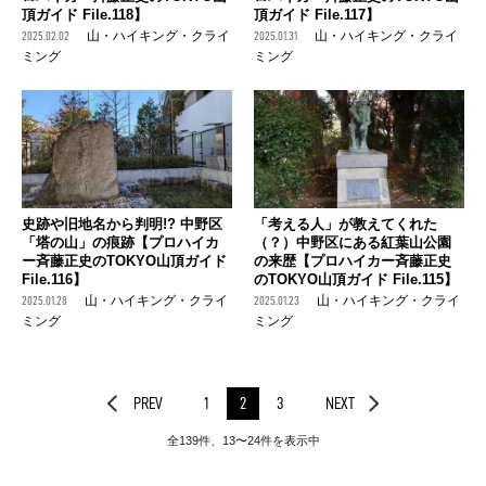
頂ガイド File.118】
頂ガイド File.117】
2025.02.02
山・ハイキング・クライ
2025.01.31
山・ハイキング・クライ
ミング
ミング
史跡や旧地名から判明!? 中野区
「考える人」が教えてくれた
「塔の山」の痕跡【プロハイカ
（？）中野区にある紅葉山公園
ー斉藤正史のTOKYO山頂ガイド
の来歴【プロハイカー斉藤正史
File.116】
のTOKYO山頂ガイド File.115】
2025.01.28
山・ハイキング・クライ
2025.01.23
山・ハイキング・クライ
ミング
ミング
PREV
1
2
3
NEXT
全139件、13〜24件を表示中