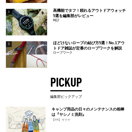
高機能でタフ！頼れるアウトドアウォッチ
4
5選を編集部がレビュー
時計
ほどけないロープの結び方5選！No.1アウ
5
トドア雑誌が定番のロープワークを解説
ロープワーク
PICKUP
編集部ピックアップ
キャンプ用品の日々のメンテナンスの相棒
は『ヤシノミ洗剤』
【PR】サラヤ