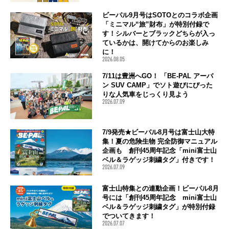
ビーパル9月号はSOTOとのコラボ企画
「ミニマル“旅”財布」が特別付録で
す！シルバーとブラックどちらが入っ
ているかは、開けてからのお楽しみ
に！
2026.08.05
7/11は豊洲へGO！ 「BE-PAL アーバ
ン SUV CAMP」でソト遊びにぴった
りな人気車をじっくり見よう
2026.07.09
7/9発売★ビーパル8月号は富士山大特
集！夏の危険生物 完全防御マニュアル
企画も 創刊45周年記念「mini富士山
ベル＆ラゲッジ刺繍タグ」付きです！
2026.07.09
富士山特集との連動企画！ビーパル8月
号には「創刊45周年記念 mini富士山
ベル＆ラゲッジ刺繍タグ」が特別付録
でついてきます！
2026.07.07