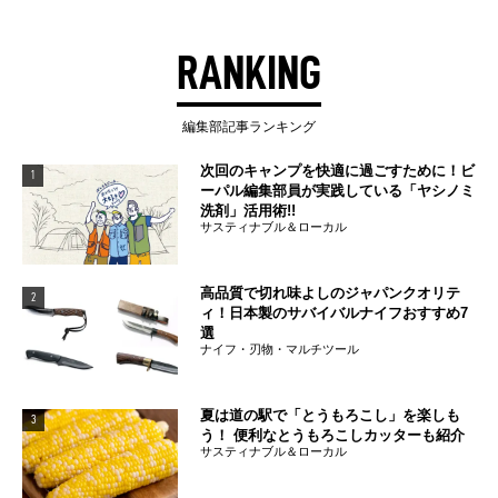
RANKING
編集部記事ランキング
次回のキャンプを快適に過ごすために！ビ
1
ーパル編集部員が実践している「ヤシノミ
洗剤」活用術!!
サスティナブル＆ローカル
高品質で切れ味よしのジャパンクオリテ
2
ィ！日本製のサバイバルナイフおすすめ7
選
ナイフ・刃物・マルチツール
夏は道の駅で「とうもろこし」を楽しも
3
う！ 便利なとうもろこしカッターも紹介
サスティナブル＆ローカル