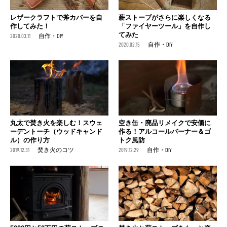
レザークラフトで斧カバーを自
薪ストーブがさらに楽しくなる
作してみた！
「ファイヤーツール」を自作し
てみた
2020.03.11
自作・DIY
2020.02.15
自作・DIY
丸太で焚き火を楽しむ！スウェ
空き缶・廃品リメイクで安価に
ーデントーチ（ウッドキャンド
作る！アルコールバーナー＆ゴ
ル）の作り方
トク風防
2019.12.31
焚き火のコツ
2019.12.29
自作・DIY