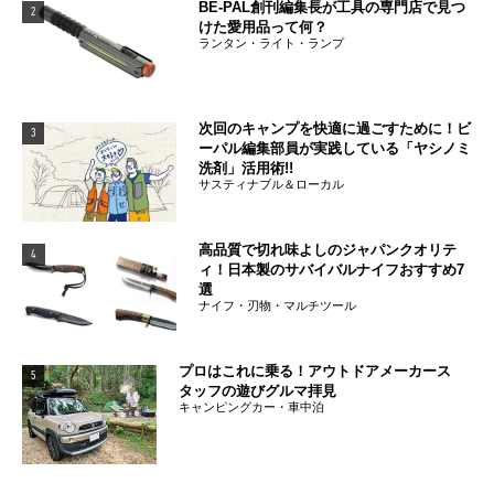
BE-PAL創刊編集長が工具の専門店で見つ
2
けた愛用品って何？
ランタン・ライト・ランプ
次回のキャンプを快適に過ごすために！ビ
3
ーパル編集部員が実践している「ヤシノミ
洗剤」活用術!!
サスティナブル＆ローカル
高品質で切れ味よしのジャパンクオリテ
4
ィ！日本製のサバイバルナイフおすすめ7
選
ナイフ・刃物・マルチツール
プロはこれに乗る！アウトドアメーカース
5
タッフの遊びグルマ拝見
キャンピングカー・車中泊