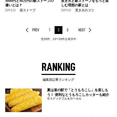
5000円と50万円の薪ストーブの
焚き火と薪ストーブをもっと楽
違いとは？
しむ理想の薪とは
2019.12.22
薪ストーブ
2019.11.03
焚き火のコツ
PREV
1
2
3
NEXT
全26件、13〜24件を表示中
RANKING
編集部記事ランキング
夏は道の駅で「とうもろこし」を楽しも
1
う！ 便利なとうもろこしカッターも紹介
サスティナブル＆ローカル