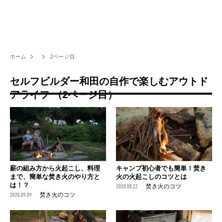
ホーム
2ページ目
セルフビルダー和田の自作で楽しむアウトド
アライフ （2ページ目）
薪の組み方から火起こし、料理
キャンプ初心者でも簡単！焚き
まで、簡単な焚き火のやり方と
火の火起こしのコツとは
は！？
2020.08.22
焚き火のコツ
2020.09.09
焚き火のコツ