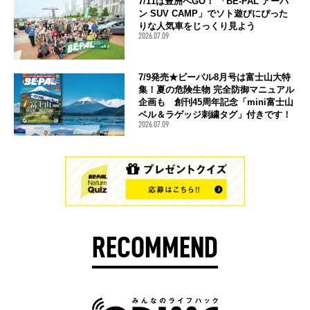
7/11は豊洲へGO！ 「BE-PAL アーバ
ン SUV CAMP」でソト遊びにぴった
りな人気車をじっくり見よう
2026.07.09
7/9発売★ビーパル8月号は富士山大特
集！夏の危険生物 完全防御マニュアル
企画も 創刊45周年記念「mini富士山
ベル＆ラゲッジ刺繍タグ」付きです！
2026.07.09
RECOMMEND