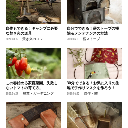
自作もできる！キャンプに必要
自分でできる！薪ストーブの掃
な焚き火の道具
除＆メンテナンスの方法
2020.08.15
焚き火のコツ
2020.06.11
薪ストーブ
この春始める家庭菜園。失敗し
30分でできる！お気に入りの生
ないトマトの育て方。
地で手作りマスクを作ろう！
2020.04.29
農業・ガーデニング
2020.04.02
自作・DIY