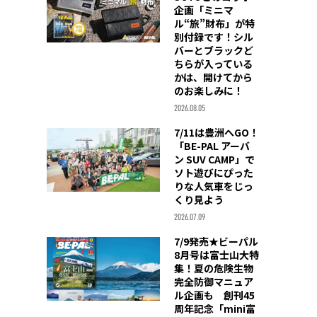
企画「ミニマ
ル“旅”財布」が特
別付録です！シル
バーとブラックど
ちらが入っている
かは、開けてから
のお楽しみに！
2026.08.05
7/11は豊洲へGO！
「BE-PAL アーバ
ン SUV CAMP」で
ソト遊びにぴった
りな人気車をじっ
くり見よう
2026.07.09
7/9発売★ビーパル
8月号は富士山大特
集！夏の危険生物
完全防御マニュア
ル企画も 創刊45
周年記念「mini富