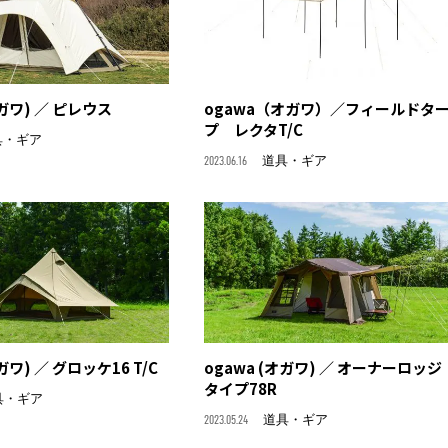
オガワ) ／ ピレウス
ogawa（オガワ）／フィールドタ
プ レクタT/C
具・ギア
2023.06.16
道具・ギア
ガワ) ／ グロッケ16 T/C
ogawa (オガワ) ／ オーナーロッジ
タイプ78R
具・ギア
2023.05.24
道具・ギア