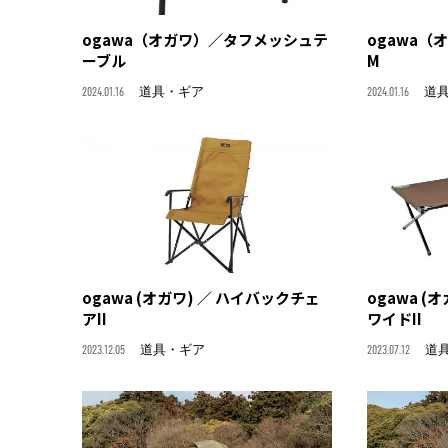
ogawa（オガワ）／タフメッシュテ
ogawa
ーブル
M
2024.01.16
道具・ギア
2024.01.16
道
ogawa (オガワ) ／ ハイバックチェ
ogawa (
アII
ワイドII
2023.12.05
道具・ギア
2023.07.12
道