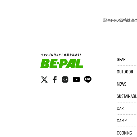
記事内の価格は基
GEAR
OUTDOOR
NEWS
SUSTAINABL
CAR
CAMP
COOKING