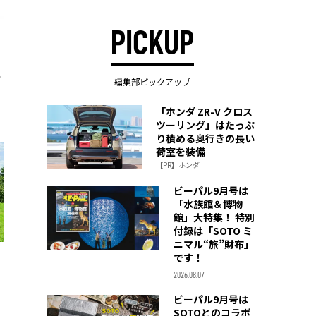
PICKUP
ー
編集部ピックアップ
「ホンダ ZR-V クロス
ツーリング」はたっぷ
り積める奥行きの長い
荷室を装備
【PR】ホンダ
ビーパル9月号は
「水族館＆博物
館」大特集！ 特別
付録は「SOTO ミ
ニマル“旅”財布」
です！
2026.08.07
ビーパル9月号は
SOTOとのコラボ