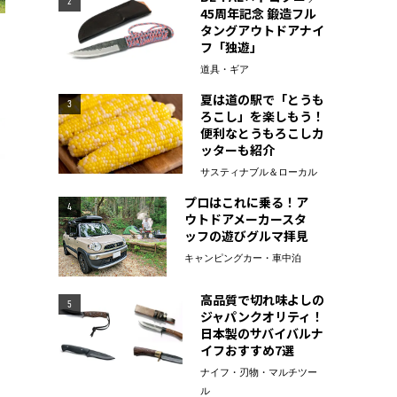
2
45周年記念 鍛造フル
タングアウトドアナイ
フ「独遊」
道具・ギア
夏は道の駅で「とうも
3
ろこし」を楽しもう！
便利なとうもろこしカ
ッターも紹介
サスティナブル＆ローカル
プロはこれに乗る！ア
4
ウトドアメーカースタ
ッフの遊びグルマ拝見
キャンピングカー・車中泊
高品質で切れ味よしの
5
ジャパンクオリティ！
日本製のサバイバルナ
イフおすすめ7選
ナイフ・刃物・マルチツー
ル