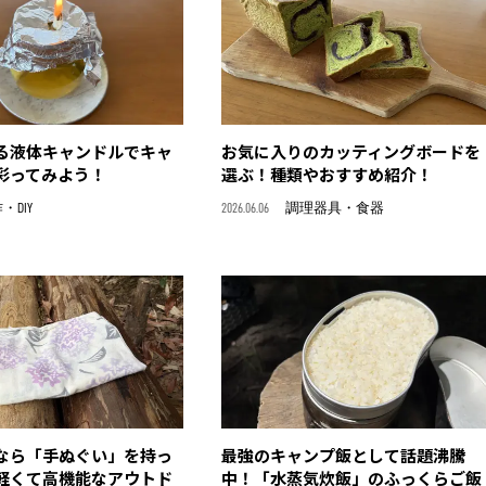
る液体キャンドルでキャ
お気に入りのカッティングボードを
彩ってみよう！
選ぶ！種類やおすすめ紹介！
・DIY
2026.06.06
調理器具・食器
なら「手ぬぐい」を持っ
最強のキャンプ飯として話題沸騰
軽くて高機能なアウトド
中！「水蒸気炊飯」のふっくらご飯