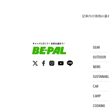
記事内の価格は基
GEAR
OUTDOOR
NEWS
SUSTAINABL
CAR
CAMP
COOKING