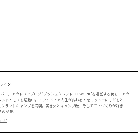
ライター
パー。アウトドアブログ“ブッシュクラフトLIFEWORK”を運営する傍ら、アウ
タントとしても活動中。アウトドアで人生が変わる！をモットーに子どもと一
ュクラフトキャンプを満喫。焚き火とキャンプ飯、そしてモノづくりが好き
るのが夢。
.net/