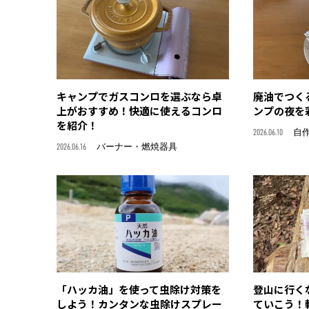
キャンプでガスコンロを選ぶなら卓
廃油でつく
上がおすすめ！快適に使えるコンロ
ンプの夜を
を紹介！
2026.06.10
自作
2026.06.16
バーナー・燃焼器具
「ハッカ油」を使って虫除け対策を
登山に行く
しよう！カンタンな虫除けスプレー
ていこう！