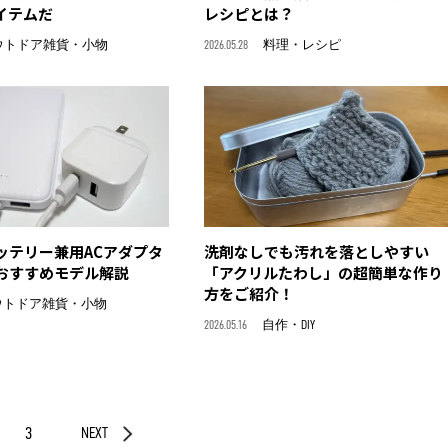
イテムだ
レシピとは？
ウトドア雑貨・小物
2026.05.28
料理・レシピ
ッテリー兼用ACアダプタ
洗剤なしでも汚れを落としやすい
おすすめモデル解説
「アクリルたわし」の超簡単な作り
方をご紹介！
ウトドア雑貨・小物
2026.05.16
自作・DIY
3
NEXT