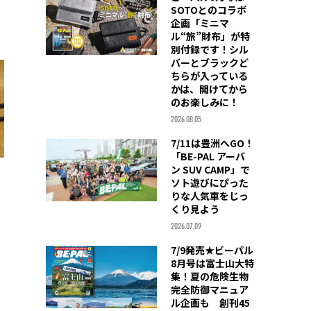
SOTOとのコラボ
企画「ミニマ
ル“旅”財布」が特
別付録です！シル
バーとブラックど
ちらが入っている
かは、開けてから
のお楽しみに！
2026.08.05
7/11は豊洲へGO！
「BE-PAL アーバ
ン SUV CAMP」で
ソト遊びにぴった
りな人気車をじっ
くり見よう
2026.07.09
7/9発売★ビーパル
8月号は富士山大特
集！夏の危険生物
完全防御マニュア
ル企画も 創刊45