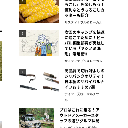
2
ろこし」を楽しもう！
便利なとうもろこしカ
ッターも紹介
サスティナブル＆ローカル
次回のキャンプを快適
3
に過ごすために！ビー
パル編集部員が実践し
ている「ヤシノミ洗
剤」活用術!!
サスティナブル＆ローカル
高品質で切れ味よしの
4
ジャパンクオリティ！
日本製のサバイバルナ
イフおすすめ7選
ナイフ・刃物・マルチツー
ル
プロはこれに乗る！ア
5
ウトドアメーカースタ
ッフの遊びグルマ拝見
キャンピングカー・車中泊