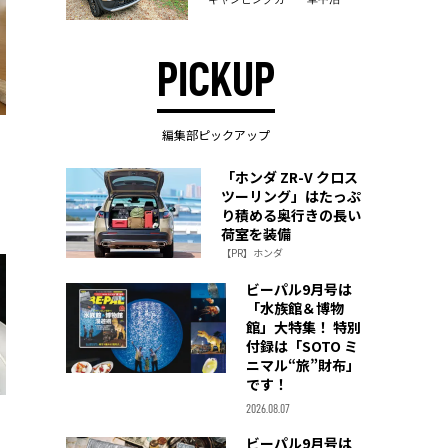
PICKUP
編集部ピックアップ
「ホンダ ZR-V クロス
ツーリング」はたっぷ
り積める奥行きの長い
荷室を装備
【PR】ホンダ
ビーパル9月号は
「水族館＆博物
館」大特集！ 特別
付録は「SOTO ミ
ニマル“旅”財布」
です！
2026.08.07
ビーパル9月号は