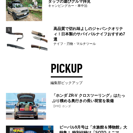
タッフの遊びグルマ拝見
キャンピングカー・車中泊
高品質で切れ味よしのジャパンクオリテ
5
ィ！日本製のサバイバルナイフおすすめ7
選
ナイフ・刃物・マルチツール
PICKUP
編集部ピックアップ
「ホンダ ZR-V クロスツーリング」はたっ
ぷり積める奥行きの長い荷室を装備
【PR】ホンダ
ビーパル9月号は「水族館＆博物館」大
特集！ 特別付録は「SOTO ミニマ