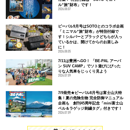
ル“旅”財布」です！
2026.08.07
ビーパル9月号はSOTOとのコラボ企画
「ミニマル“旅”財布」が特別付録で
す！シルバーとブラックどちらが入っ
ているかは、開けてからのお楽しみ
に！
2026.08.05
7/11は豊洲へGO！ 「BE-PAL アーバ
ン SUV CAMP」でソト遊びにぴった
りな人気車をじっくり見よう
2026.07.09
7/9発売★ビーパル8月号は富士山大特
集！夏の危険生物 完全防御マニュアル
企画も 創刊45周年記念「mini富士山
ベル＆ラゲッジ刺繍タグ」付きです！
2026.07.09