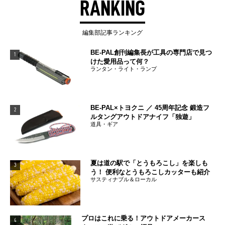
RANKING
編集部記事ランキング
BE-PAL創刊編集長が工具の専門店で見つ
1
けた愛用品って何？
ランタン・ライト・ランプ
BE-PAL×トヨクニ ／ 45周年記念 鍛造フ
2
ルタングアウトドアナイフ「独遊」
道具・ギア
夏は道の駅で「とうもろこし」を楽しも
3
う！ 便利なとうもろこしカッターも紹介
サスティナブル＆ローカル
プロはこれに乗る！アウトドアメーカース
4