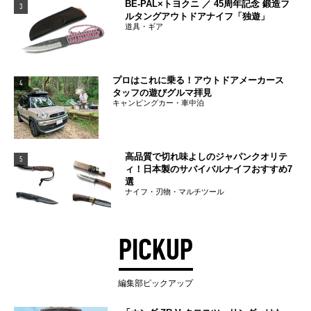
BE-PAL×トヨクニ ／ 45周年記念 鍛造フ
3
ルタングアウトドアナイフ「独遊」
道具・ギア
プロはこれに乗る！アウトドアメーカース
4
タッフの遊びグルマ拝見
キャンピングカー・車中泊
高品質で切れ味よしのジャパンクオリテ
5
ィ！日本製のサバイバルナイフおすすめ7
選
ナイフ・刃物・マルチツール
PICKUP
編集部ピックアップ