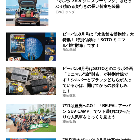
「ホンダ ZR-V クロスツーリング」はたっ
ぷり積める奥行きの長い荷室を装備
【PR】ホンダ
ビーパル9月号は「水族館＆博物館」大
特集！ 特別付録は「SOTO ミニマ
ル“旅”財布」です！
2026.08.07
ビーパル9月号はSOTOとのコラボ企画
「ミニマル“旅”財布」が特別付録で
す！シルバーとブラックどちらが入っ
ているかは、開けてからのお楽しみ
に！
2026.08.05
7/11は豊洲へGO！ 「BE-PAL アーバ
ン SUV CAMP」でソト遊びにぴった
りな人気車をじっくり見よう
2026.07.09