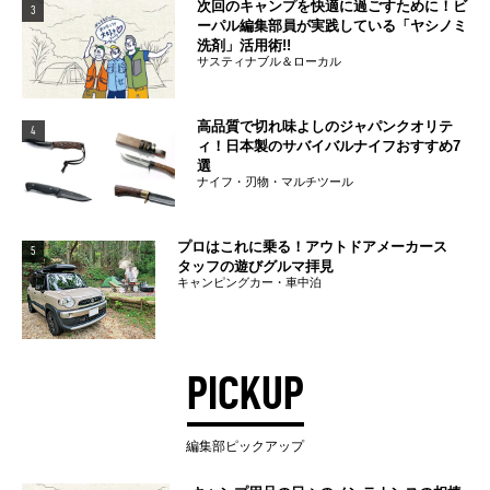
次回のキャンプを快適に過ごすために！ビ
3
ーパル編集部員が実践している「ヤシノミ
洗剤」活用術!!
サスティナブル＆ローカル
高品質で切れ味よしのジャパンクオリテ
4
ィ！日本製のサバイバルナイフおすすめ7
選
ナイフ・刃物・マルチツール
プロはこれに乗る！アウトドアメーカース
5
タッフの遊びグルマ拝見
キャンピングカー・車中泊
PICKUP
編集部ピックアップ