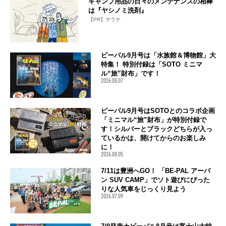
キャンプ用品の日々のメンテナンスの相棒
は『ヤシノミ洗剤』
【PR】サラヤ
ビーパル9月号は「水族館＆博物館」大
特集！ 特別付録は「SOTO ミニマ
ル“旅”財布」です！
2026.08.07
ビーパル9月号はSOTOとのコラボ企画
「ミニマル“旅”財布」が特別付録で
す！シルバーとブラックどちらが入っ
ているかは、開けてからのお楽しみ
に！
2026.08.05
7/11は豊洲へGO！ 「BE-PAL アーバ
ン SUV CAMP」でソト遊びにぴった
りな人気車をじっくり見よう
2026.07.09