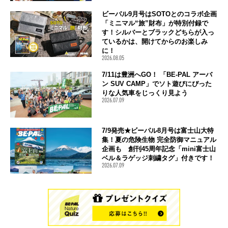
ビーパル9月号はSOTOとのコラボ企画
「ミニマル“旅”財布」が特別付録で
す！シルバーとブラックどちらが入っ
ているかは、開けてからのお楽しみ
に！
2026.08.05
7/11は豊洲へGO！ 「BE-PAL アーバ
ン SUV CAMP」でソト遊びにぴった
りな人気車をじっくり見よう
2026.07.09
7/9発売★ビーパル8月号は富士山大特
集！夏の危険生物 完全防御マニュアル
企画も 創刊45周年記念「mini富士山
ベル＆ラゲッジ刺繍タグ」付きです！
2026.07.09