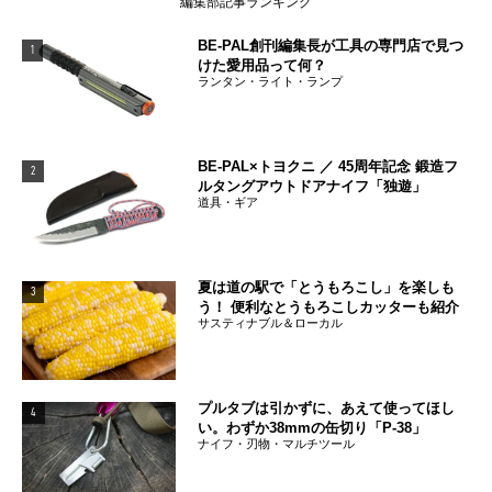
編集部記事ランキング
BE-PAL創刊編集長が工具の専門店で見つ
1
けた愛用品って何？
ランタン・ライト・ランプ
BE-PAL×トヨクニ ／ 45周年記念 鍛造フ
2
ルタングアウトドアナイフ「独遊」
道具・ギア
夏は道の駅で「とうもろこし」を楽しも
3
う！ 便利なとうもろこしカッターも紹介
サスティナブル＆ローカル
プルタブは引かずに、あえて使ってほし
4
い。わずか38mmの缶切り「P-38」
ナイフ・刃物・マルチツール