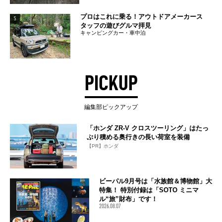
プロはこれに乗る！アウトドアメーカース
5
タッフの遊びグルマ拝見
キャンピングカー・車中泊
PICKUP
編集部ピックアップ
「ホンダ ZR-V クロスツーリング」はたっ
ぷり積める奥行きの長い荷室を装備
【PR】ホンダ
ビーパル9月号は「水族館＆博物館」大
特集！ 特別付録は「SOTO ミニマ
ル“旅”財布」です！
2026.08.07