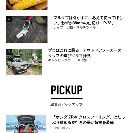
プルタブは引かずに、あえて使ってほし
4
い。わずか38mmの缶切り「P-38」
ナイフ・刃物・マルチツール
プロはこれに乗る！アウトドアメーカース
5
タッフの遊びグルマ拝見
キャンピングカー・車中泊
PICKUP
編集部ピックアップ
「ホンダ ZR-V クロスツーリング」はたっ
ぷり積める奥行きの長い荷室を装備
【PR】ホンダ