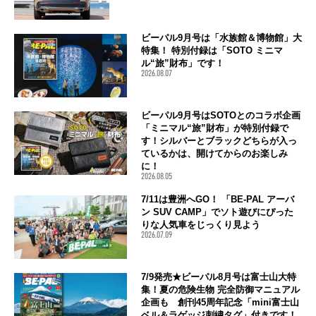
ビーパル9月号は「水族館＆博物館」大
特集！ 特別付録は「SOTO ミニマ
ル“旅”財布」です！
2026.08.07
ビーパル9月号はSOTOとのコラボ企画
「ミニマル“旅”財布」が特別付録で
す！シルバーとブラックどちらが入っ
ているかは、開けてからのお楽しみ
に！
2026.08.05
7/11は豊洲へGO！ 「BE-PAL アーバ
ン SUV CAMP」でソト遊びにぴった
りな人気車をじっくり見よう
2026.07.09
7/9発売★ビーパル8月号は富士山大特
集！夏の危険生物 完全防御マニュアル
企画も 創刊45周年記念「mini富士山
ベル＆ラゲッジ刺繍タグ」付きです！