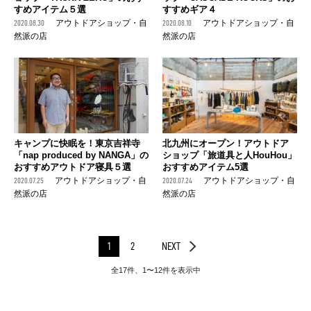
すめアイテム５選
すすめギア４
2020.08.30
アウトドアショップ・自
2020.08.10
アウトドアショップ・自
然派の店
然派の店
キャンプに快眠を！東京吉祥寺
北九州にオープン！アウトドア
「nap produced by NANGA」の
ショップ「旅道具と人HouHou」
おすすめアウトドア寝具５選
おすすめアイテム5選
2020.07.25
アウトドアショップ・自
2020.07.24
アウトドアショップ・自
然派の店
然派の店
1
2
NEXT
全17件、1〜12件を表示中