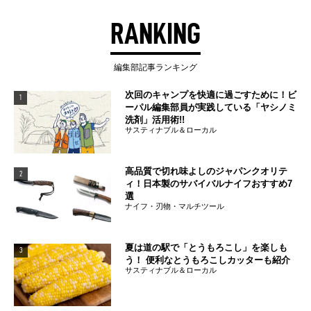
RANKING
編集部記事ランキング
次回のキャンプを快適に過ごすために！ビ
1
ーパル編集部員が実践している「ヤシノミ
洗剤」活用術!!
サスティナブル＆ローカル
高品質で切れ味よしのジャパンクオリテ
2
ィ！日本製のサバイバルナイフおすすめ7
選
ナイフ・刃物・マルチツール
夏は道の駅で「とうもろこし」を楽しも
3
う！ 便利なとうもろこしカッターも紹介
サスティナブル＆ローカル