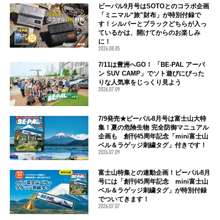
ビーパル9月号はSOTOとのコラボ企画
「ミニマル“旅”財布」が特別付録で
す！シルバーとブラックどちらが入っ
ているかは、開けてからのお楽しみ
に！
2026.08.05
7/11は豊洲へGO！ 「BE-PAL アーバ
ン SUV CAMP」でソト遊びにぴった
りな人気車をじっくり見よう
2026.07.09
7/9発売★ビーパル8月号は富士山大特
集！夏の危険生物 完全防御マニュアル
企画も 創刊45周年記念「mini富士山
ベル＆ラゲッジ刺繍タグ」付きです！
2026.07.09
富士山特集との連動企画！ビーパル8月
号には「創刊45周年記念 mini富士山
ベル＆ラゲッジ刺繍タグ」が特別付録
でついてきます！
2026.07.07