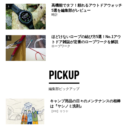
高機能でタフ！頼れるアウトドアウォッチ
4
5選を編集部がレビュー
時計
ほどけないロープの結び方5選！No.1アウ
5
トドア雑誌が定番のロープワークを解説
ロープワーク
PICKUP
編集部ピックアップ
キャンプ用品の日々のメンテナンスの相棒
は『ヤシノミ洗剤』
【PR】サラヤ