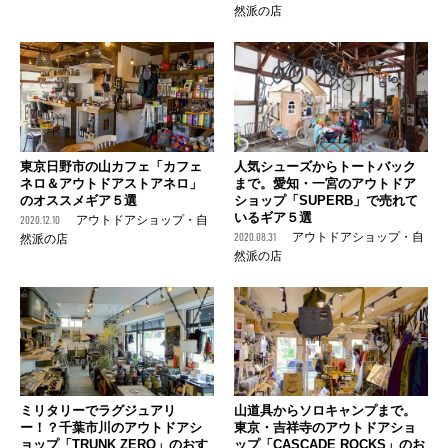
然派の店
東京日野市の山カフェ「カフェ
人気シューズからトートバック
ネロ＆アウトドアストアネロ」
まで。愛知・一宮のアウトドア
のオススメギア５選
ショップ「SUPERB」で売れて
いるギア５選
2020.12.10
アウトドアショップ・自
2020.08.31
アウトドアショップ・自
然派の店
然派の店
ミリタリーでラグジュアリ
山道具からソロキャンプまで。
ー！？千葉市川のアウトドアシ
東京・吉祥寺のアウトドアショ
ョップ「TRUNK ZERO」のおす
ップ「CASCADE ROCKS」のお