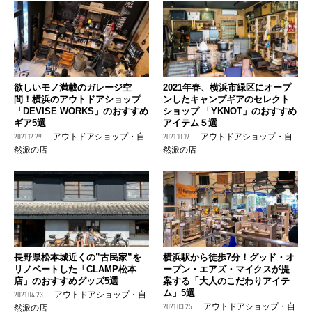
欲しいモノ満載のガレージ空
2021年春、横浜市緑区にオープ
間！横浜のアウトドアショップ
ンしたキャンプギアのセレクト
「DEVISE WORKS」のおすすめ
ショップ 「YKNOT」のおすすめ
ギア5選
アイテム５選
2021.12.29
アウトドアショップ・自
2021.10.19
アウトドアショップ・自
然派の店
然派の店
長野県松本城近くの”古民家”を
横浜駅から徒歩7分！グッド・オ
リノベートした「CLAMP松本
ープン・エアズ・マイクスが提
店」のおすすめグッズ5選
案する「大人のこだわりアイテ
ム」5選
2021.04.23
アウトドアショップ・自
2021.03.25
アウトドアショップ・自
然派の店