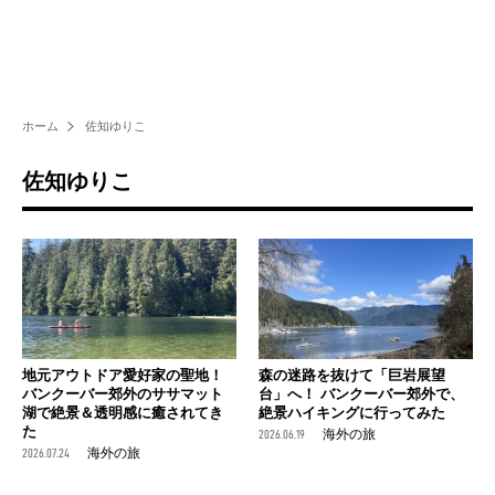
ホーム
佐知ゆりこ
佐知ゆりこ
地元アウトドア愛好家の聖地！
森の迷路を抜けて「巨岩展望
バンクーバー郊外のササマット
台」へ！ バンクーバー郊外で、
湖で絶景＆透明感に癒されてき
絶景ハイキングに行ってみた
た
2026.06.19
海外の旅
2026.07.24
海外の旅