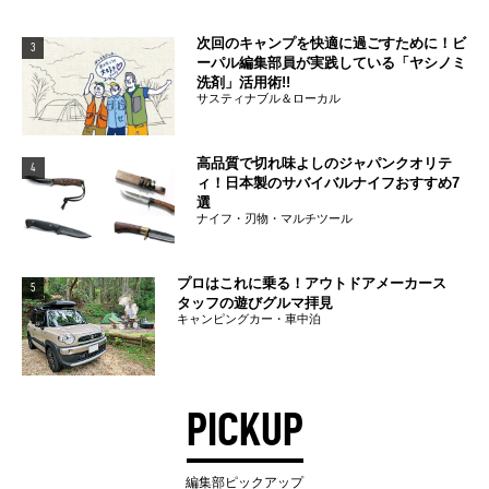
次回のキャンプを快適に過ごすために！ビ
3
ーパル編集部員が実践している「ヤシノミ
洗剤」活用術!!
サスティナブル＆ローカル
高品質で切れ味よしのジャパンクオリテ
4
ィ！日本製のサバイバルナイフおすすめ7
選
ナイフ・刃物・マルチツール
プロはこれに乗る！アウトドアメーカース
5
タッフの遊びグルマ拝見
キャンピングカー・車中泊
PICKUP
編集部ピックアップ