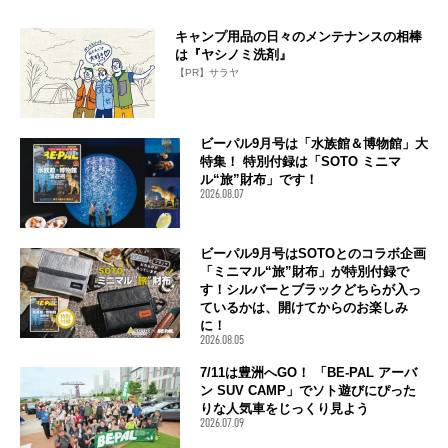
キャンプ用品の日々のメンテナンスの相棒
は『ヤシノミ洗剤』
【PR】サラヤ
ビーパル9月号は「水族館＆博物館」大
特集！ 特別付録は「SOTO ミニマ
ル“旅”財布」です！
2026.08.07
ビーパル9月号はSOTOとのコラボ企画
「ミニマル“旅”財布」が特別付録で
す！シルバーとブラックどちらが入っ
ているかは、開けてからのお楽しみ
に！
2026.08.05
7/11は豊洲へGO！ 「BE-PAL アーバ
ン SUV CAMP」でソト遊びにぴった
りな人気車をじっくり見よう
2026.07.09