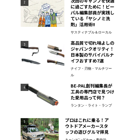
次回のキャンプを快適
2
に過ごすために！ビー
パル編集部員が実践し
ている「ヤシノミ洗
剤」活用術!!
サスティナブル＆ローカル
高品質で切れ味よしの
3
ジャパンクオリティ！
日本製のサバイバルナ
イフおすすめ7選
ナイフ・刃物・マルチツー
ル
BE-PAL創刊編集長が
4
工具の専門店で見つけ
た愛用品って何？
ランタン・ライト・ランプ
プロはこれに乗る！ア
5
ウトドアメーカースタ
ッフの遊びグルマ拝見
キャンピングカー・車中泊