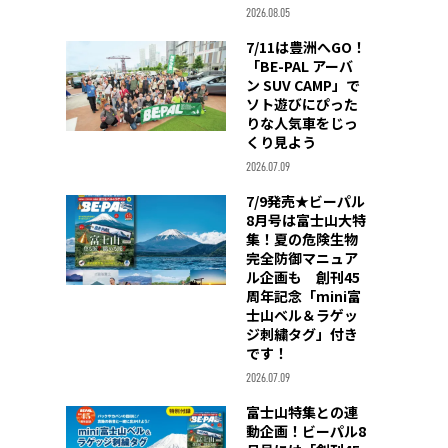
2026.08.05
7/11は豊洲へGO！
「BE-PAL アーバ
ン SUV CAMP」で
ソト遊びにぴった
りな人気車をじっ
くり見よう
2026.07.09
7/9発売★ビーパル
8月号は富士山大特
集！夏の危険生物
完全防御マニュア
ル企画も 創刊45
周年記念「mini富
士山ベル＆ラゲッ
ジ刺繍タグ」付き
です！
2026.07.09
富士山特集との連
動企画！ビーパル8