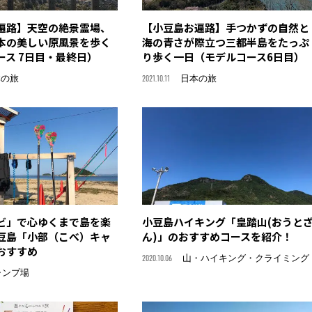
遍路】天空の絶景霊場、
【小豆島お遍路】手つかずの自然と
本の美しい原風景を歩く
海の青さが際立つ三都半島をたっぷ
ース 7日目・最終日）
り歩く一日（モデルコース6日目）
本の旅
2021.10.11
日本の旅
ビ」で心ゆくまで島を楽
小豆島ハイキング「皇踏山(おうと
豆島「小部（こべ）キャ
ん)」のおすすめコースを紹介！
おすすめ
2020.10.06
山・ハイキング・クライミング
ャンプ場