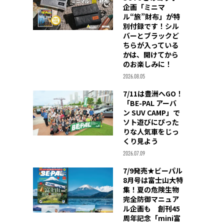
企画「ミニマ
ル“旅”財布」が特
別付録です！シル
バーとブラックど
ちらが入っている
かは、開けてから
のお楽しみに！
2026.08.05
7/11は豊洲へGO！
「BE-PAL アーバ
ン SUV CAMP」で
ソト遊びにぴった
りな人気車をじっ
くり見よう
2026.07.09
7/9発売★ビーパル
8月号は富士山大特
集！夏の危険生物
完全防御マニュア
ル企画も 創刊45
周年記念「mini富