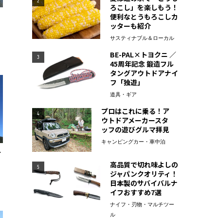
2
ろこし」を楽しもう！
便利なとうもろこしカ
ッターも紹介
サスティナブル＆ローカル
BE-PAL×トヨクニ ／
3
45周年記念 鍛造フル
タングアウトドアナイ
フ「独遊」
道具・ギア
プロはこれに乗る！ア
4
ウトドアメーカースタ
ッフの遊びグルマ拝見
キャンピングカー・車中泊
ざ
高品質で切れ味よしの
5
ジャパンクオリティ！
日本製のサバイバルナ
イフおすすめ7選
ナイフ・刃物・マルチツー
ル