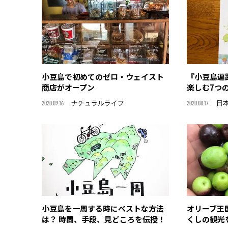
小豆島で初めてのゼロ・ウェイスト
『小豆島遍
商店がオープン
楽しむ7つ
2020.09.16
ナチュラルライフ
2020.08.17
日
小豆島を一周する時にベストな方法
オリーブ王
は？ 時間、手段、見どころを伝授！
くしの観光