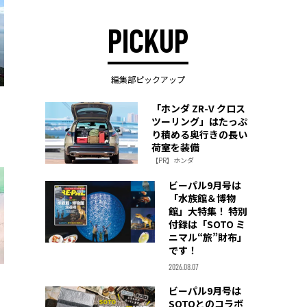
PICKUP
編集部ピックアップ
「ホンダ ZR-V クロス
ツーリング」はたっぷ
り積める奥行きの長い
荷室を装備
【PR】ホンダ
ビーパル9月号は
「水族館＆博物
館」大特集！ 特別
付録は「SOTO ミ
ニマル“旅”財布」
です！
2026.08.07
ビーパル9月号は
SOTOとのコラボ