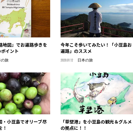
路地図』でお遍路歩きを
今年こそ歩いてみたい！「小豆島お
のポイント
遍路」のススメ
本の旅
2020.01.12
日本の旅
国・小豆島でオリーブ尽
「草壁港」を小豆島の観光＆グルメ
を！
の拠点に！！