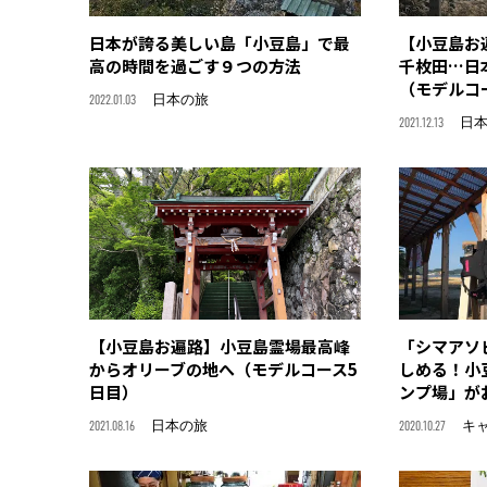
日本が誇る美しい島「小豆島」で最
【小豆島お
高の時間を過ごす９つの方法
千枚田…日
（モデルコ
2022.01.03
日本の旅
2021.12.13
日
【小豆島お遍路】小豆島霊場最高峰
「シマアソ
からオリーブの地へ（モデルコース5
しめる！小
日目）
ンプ場」が
2021.08.16
日本の旅
2020.10.27
キ