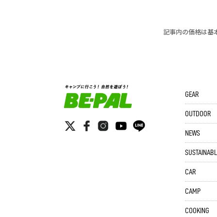
記事内の価格は基
GEAR
OUTDOOR
NEWS
SUSTAINABL
CAR
CAMP
COOKING