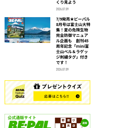
くり見よう
2026.07.09
7/9発売★ビーパル
8月号は富士山大特
集！夏の危険生物
完全防御マニュア
ル企画も 創刊45
周年記念「mini富
士山ベル＆ラゲッ
ジ刺繍タグ」付き
です！
2026.07.09