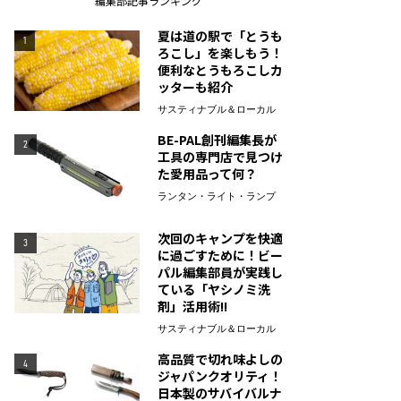
編集部記事ランキング
夏は道の駅で「とうも
1
ろこし」を楽しもう！
便利なとうもろこしカ
ッターも紹介
サスティナブル＆ローカル
BE-PAL創刊編集長が
2
工具の専門店で見つけ
た愛用品って何？
ランタン・ライト・ランプ
次回のキャンプを快適
3
に過ごすために！ビー
パル編集部員が実践し
ている「ヤシノミ洗
剤」活用術!!
サスティナブル＆ローカル
高品質で切れ味よしの
4
ジャパンクオリティ！
日本製のサバイバルナ