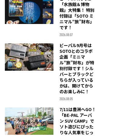
「水族館＆博物
館」大特集！ 特別
付録は「SOTO ミ
ニマル“旅”財布」
です！
2026.08.07
ビーパル9月号は
SOTOとのコラボ
企画「ミニマ
ル“旅”財布」が特
別付録です！シル
バーとブラックど
ちらが入っている
かは、開けてから
のお楽しみに！
2026.08.05
7/11は豊洲へGO！
「BE-PAL アーバ
ン SUV CAMP」で
ソト遊びにぴった
りな人気車をじっ