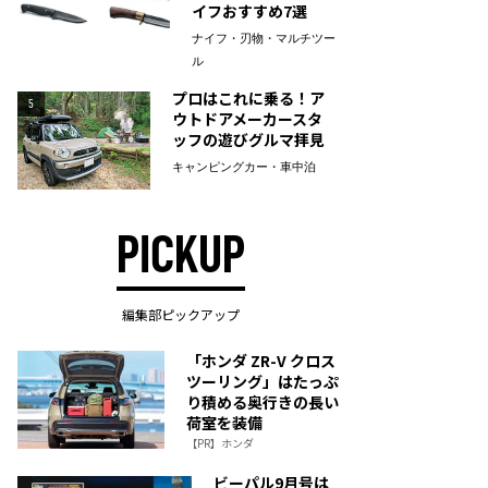
イフおすすめ7選
ナイフ・刃物・マルチツー
ル
プロはこれに乗る！ア
5
ウトドアメーカースタ
ッフの遊びグルマ拝見
キャンピングカー・車中泊
PICKUP
編集部ピックアップ
「ホンダ ZR-V クロス
ツーリング」はたっぷ
り積める奥行きの長い
荷室を装備
【PR】ホンダ
ビーパル9月号は