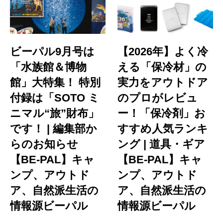
ビーパル9月号は
【2026年】よく冷
「水族館＆博物
える「保冷材」の
館」大特集！ 特別
実力をアウトドア
付録は「SOTO ミ
のプロがレビュ
ニマル“旅”財布」
ー！「保冷剤」お
です！ | 編集部か
すすめ人気ランキ
らのお知らせ
ング | 道具・ギア
【BE-PAL】キャ
【BE-PAL】キャ
ンプ、アウトド
ンプ、アウトド
ア、自然派生活の
ア、自然派生活の
情報源ビーパル
情報源ビーパル