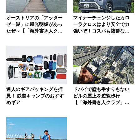
オーストリアの「アッター
マイナーチェンジしたカロ
ゼー湖」に風光明媚があっ
ーラクロスはより安全で力
たぜ～【「海外書き人クラ
強いぞ！コスパも抜群なの
ブ」お世...
だ
達人のギアパッキングを拝
ドバイで壁も手すりもない
見！ 鉄道キャンプのおすす
ビルの屋上を遊覧歩行
めギア
【「海外書き人クラブ」お
世話係・柳沢...