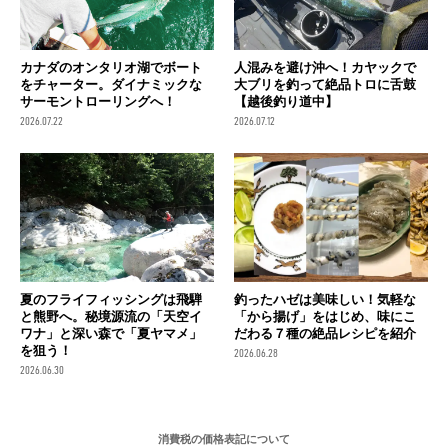
カナダのオンタリオ湖でボート
人混みを避け沖へ！カヤックで
をチャーター。ダイナミックな
大ブリを釣って絶品トロに舌鼓
サーモントローリングへ！
【越後釣り道中】
2026.07.22
2026.07.12
夏のフライフィッシングは飛騨
釣ったハゼは美味しい！気軽な
と熊野へ。秘境源流の「天空イ
「から揚げ」をはじめ、味にこ
ワナ」と深い森で「夏ヤマメ」
だわる７種の絶品レシピを紹介
を狙う！
2026.06.28
2026.06.30
消費税の価格表記について