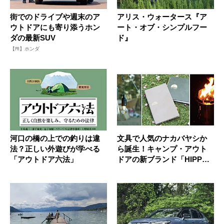
街でのドライブや週末のア
アリス・ウォータース『ア
ウトドアにも寄り添うホン
ート・オブ・シンプルフー
ダの最新SUV
ド』
【PR】ホンダ
河口の橋の上での釣りは違
文具で人気のナカバヤシか
法？正しい外遊びが学べる
ら誕生！キャンプ・アウト
「アウトドア六法」
ドアの新ブランド「HIPPOS
S...