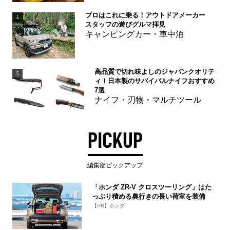
プロはこれに乗る！アウトドアメーカー
4
スタッフの遊びグルマ拝見
キャンピングカー・車中泊
高品質で切れ味よしのジャパンクオリテ
5
ィ！日本製のサバイバルナイフおすすめ
7選
ナイフ・刃物・マルチツール
PICKUP
編集部ピックアップ
「ホンダ ZR-V クロスツーリング」はた
っぷり積める奥行きの長い荷室を装備
【PR】ホンダ