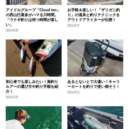
アイドルグループ「Cloud ten」
お手軽＆楽しい！「ザリガニ釣
の西山巳喜多がハマる川時間。
り」の道具と釣りテクニックを
「ウナギ釣りは待つ時間が楽し
アウトドアライターが伝授！
い」
2026.07.31
2026.08.03
初心者でも楽しみたい！海釣り
あるとないとで大違い！キャリ
ルアーの選び方や釣り手順を紹
ーカートを釣りで使い倒そう！
介！
2026.07.24
2026.07.25