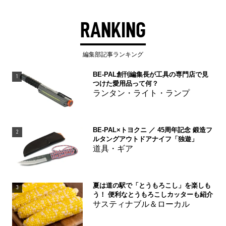
RANKING
編集部記事ランキング
BE-PAL創刊編集長が工具の専門店で見
1
つけた愛用品って何？
ランタン・ライト・ランプ
BE-PAL×トヨクニ ／ 45周年記念 鍛造フ
2
ルタングアウトドアナイフ「独遊」
道具・ギア
夏は道の駅で「とうもろこし」を楽しも
3
う！ 便利なとうもろこしカッターも紹介
サスティナブル＆ローカル