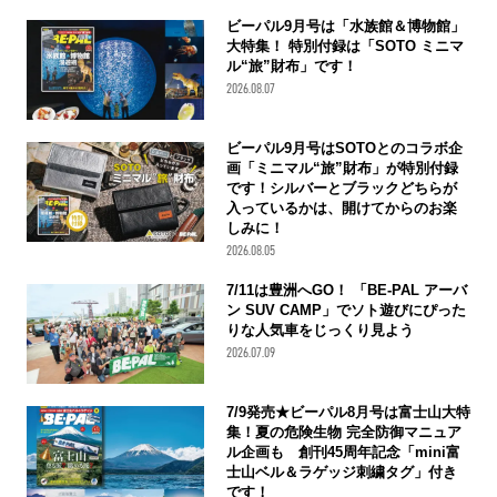
ビーパル9月号は「水族館＆博物館」
大特集！ 特別付録は「SOTO ミニマ
ル“旅”財布」です！
2026.08.07
ビーパル9月号はSOTOとのコラボ企
画「ミニマル“旅”財布」が特別付録
です！シルバーとブラックどちらが
入っているかは、開けてからのお楽
しみに！
2026.08.05
7/11は豊洲へGO！ 「BE-PAL アーバ
ン SUV CAMP」でソト遊びにぴった
りな人気車をじっくり見よう
2026.07.09
7/9発売★ビーパル8月号は富士山大特
集！夏の危険生物 完全防御マニュア
ル企画も 創刊45周年記念「mini富
士山ベル＆ラゲッジ刺繍タグ」付き
です！