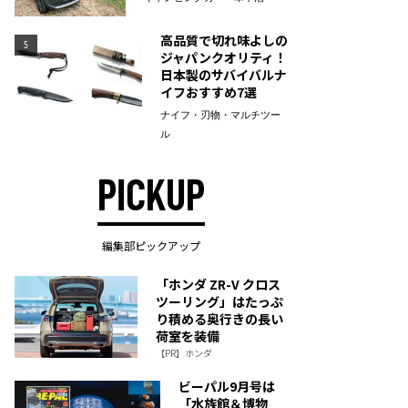
高品質で切れ味よしの
5
ジャパンクオリティ！
日本製のサバイバルナ
イフおすすめ7選
ナイフ・刃物・マルチツー
ル
PICKUP
編集部ピックアップ
「ホンダ ZR-V クロス
ツーリング」はたっぷ
り積める奥行きの長い
荷室を装備
【PR】ホンダ
ビーパル9月号は
「水族館＆博物