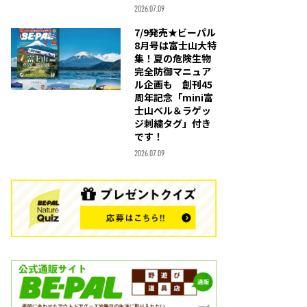
2026.07.09
7/9発売★ビーパル
8月号は富士山大特
集！夏の危険生物
完全防御マニュア
ル企画も 創刊45
周年記念「mini富
士山ベル＆ラゲッ
ジ刺繍タグ」付き
です！
2026.07.09