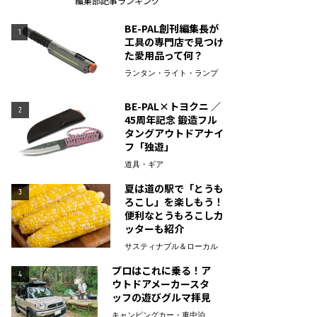
編集部記事ランキング
BE-PAL創刊編集長が
1
工具の専門店で見つけ
た愛用品って何？
ランタン・ライト・ランプ
BE-PAL×トヨクニ ／
2
45周年記念 鍛造フル
タングアウトドアナイ
フ「独遊」
道具・ギア
夏は道の駅で「とうも
3
ろこし」を楽しもう！
便利なとうもろこしカ
ッターも紹介
サスティナブル＆ローカル
プロはこれに乗る！ア
4
ウトドアメーカースタ
ッフの遊びグルマ拝見
キャンピングカー・車中泊