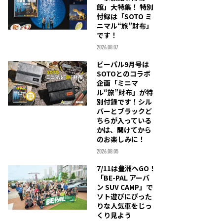
館」大特集！ 特別
付録は「SOTO ミ
ニマル“旅”財布」
です！
2026.08.07
ビーパル9月号は
SOTOとのコラボ
企画「ミニマ
ル“旅”財布」が特
別付録です！シル
バーとブラックど
ちらが入っている
かは、開けてから
のお楽しみに！
2026.08.05
7/11は豊洲へGO！
「BE-PAL アーバ
ン SUV CAMP」で
ソト遊びにぴった
りな人気車をじっ
くり見よう