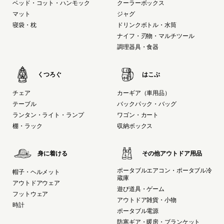
ベッド・コット・ハンモック
クーラーボックス
マット
ジャグ
寝袋・枕
ドリンクボトル・水筒
ナイフ・刃物・マルチツール
調理器具・食器
くつろぐ
はこぶ
チェア
カーギア（車用品）
テーブル
バックパック・バッグ
ランタン・ライト・ランプ
ワゴン・カート
棚・ラック
収納ボックス
身に着ける
その他アウトドア用品
ポータブルエアコン・ポータブル冷
帽子・ヘルメット
蔵庫
アウトドアウェア
遊び道具・ゲーム
フットウェア
アウトドア雑貨・小物
時計
ポータブル電源
防寒ギア・暖房・ブランケット