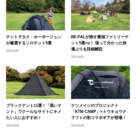
テントヲタク・ホーボージュン
BE-PALが推す最強ファミリーテ
が厳選するソロテント5選
ント5選+α！ 張って分かった快
適ぶりを詳細解説
2026.06.01
2026.06.01
ブラックテント11選！「黒いテ
ケツメイシのプロジェクト
ント」でクールなサイトにキメ
「KTM CAMP」×トウキョウク
たい人におすすめ！
ラフトの初コラボギアが登場！
2026.05.30
2026.05.29