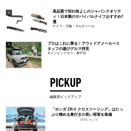
高品質で切れ味よしのジャパンクオリテ
4
ィ！日本製のサバイバルナイフおすすめ7
選
ナイフ・刃物・マルチツール
プロはこれに乗る！アウトドアメーカース
5
タッフの遊びグルマ拝見
キャンピングカー・車中泊
PICKUP
編集部ピックアップ
「ホンダ ZR-V クロスツーリング」はたっ
ぷり積める奥行きの長い荷室を装備
【PR】ホンダ