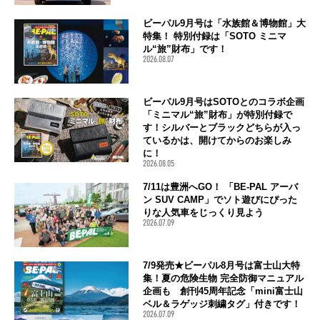
ビーパル9月号は「水族館＆博物館」大
特集！ 特別付録は「SOTO ミニマ
ル“旅”財布」です！
2026.08.07
ビーパル9月号はSOTOとのコラボ企画
「ミニマル“旅”財布」が特別付録で
す！シルバーとブラックどちらが入っ
ているかは、開けてからのお楽しみ
に！
2026.08.05
7/11は豊洲へGO！ 「BE-PAL アーバ
ン SUV CAMP」でソト遊びにぴった
りな人気車をじっくり見よう
2026.07.09
7/9発売★ビーパル8月号は富士山大特
集！夏の危険生物 完全防御マニュアル
企画も 創刊45周年記念「mini富士山
ベル＆ラゲッジ刺繍タグ」付きです！
2026.07.09