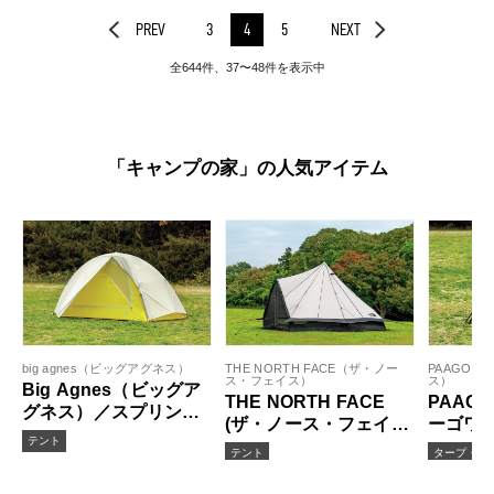
PREV
3
4
5
NEXT
全644件、37〜48件を表示中
「キャンプの家」の人気アイテム
big agnes（ビッグアグネス）
THE NORTH FACE（ザ・ノー
PAAGOW
ス・フェイス）
ス）
Big Agnes（ビッグア
THE NORTH FACE
PAAG
グネス）／スプリング
(ザ・ノース・フェイス)
ーゴワ
クリーク1
テント
／ ハーミット4
ZENN 2
テント
タープ・シ
SHELT