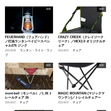
NEW
NEW
FEUERHAND（フュアハンド）
CRAZY CREEK（クレイジーク
／灯油ランタンベイビースペシ
リーク）／HEX2.0 オリジナルチ
ャル276 ジンク
ェア
2026.08.08
ランタン・ライト・ラン
2026.08.07
チェア
プ
NEW
NEW
mont-bell（モンベル）／L.W.ト
MAGIC MOUNTAIN (マジックマ
レールチェア 26
ウンテン)／トレイルチェアー
2026.08.07
チェア
2026.08.07
チェア