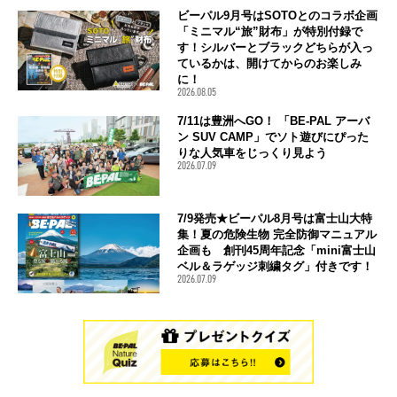
ビーパル9月号はSOTOとのコラボ企画
「ミニマル“旅”財布」が特別付録で
す！シルバーとブラックどちらが入っ
ているかは、開けてからのお楽しみ
に！
2026.08.05
7/11は豊洲へGO！ 「BE-PAL アーバ
ン SUV CAMP」でソト遊びにぴった
りな人気車をじっくり見よう
2026.07.09
7/9発売★ビーパル8月号は富士山大特
集！夏の危険生物 完全防御マニュアル
企画も 創刊45周年記念「mini富士山
ベル＆ラゲッジ刺繍タグ」付きです！
2026.07.09