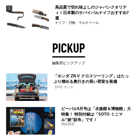
高品質で切れ味よしのジャパンクオリテ
5
ィ！日本製のサバイバルナイフおすすめ7
選
ナイフ・刃物・マルチツール
PICKUP
編集部ピックアップ
「ホンダ ZR-V クロスツーリング」はたっ
ぷり積める奥行きの長い荷室を装備
【PR】ホンダ
ビーパル9月号は「水族館＆博物館」大
特集！ 特別付録は「SOTO ミニマ
ル“旅”財布」です！
2026.08.07