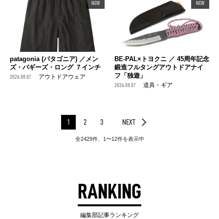
NEW
NEW
patagonia (パタゴニア) ／メン
BE-PAL×トヨクニ ／ 45周年記念
ズ・バギーズ・ロング ７インチ
鍛造フルタングアウトドアナイ
フ「独遊」
2026.08.07
アウトドアウェア
2026.08.07
道具・ギア
1
2
3
NEXT
全2429件、1〜12件を表示中
RANKING
編集部記事ランキング