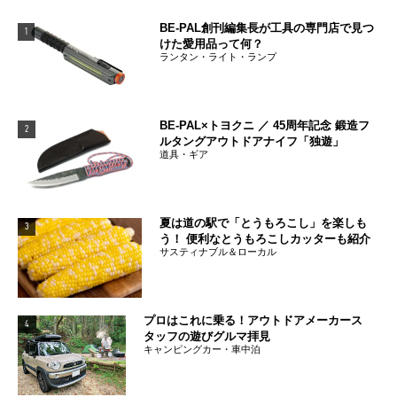
BE-PAL創刊編集長が工具の専門店で見つ
1
けた愛用品って何？
ランタン・ライト・ランプ
BE-PAL×トヨクニ ／ 45周年記念 鍛造フ
2
ルタングアウトドアナイフ「独遊」
道具・ギア
夏は道の駅で「とうもろこし」を楽しも
3
う！ 便利なとうもろこしカッターも紹介
サスティナブル＆ローカル
プロはこれに乗る！アウトドアメーカース
4
タッフの遊びグルマ拝見
キャンピングカー・車中泊