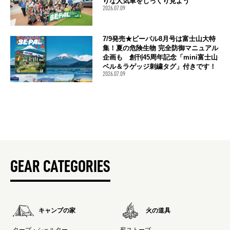
りな人気車をじっくり見よう
2026.07.09
7/9発売★ビーパル8月号は富士山大特
集！夏の危険生物 完全防御マニュアル
企画も 創刊45周年記念「mini富士山
ベル＆ラゲッジ刺繍タグ」付きです！
2026.07.09
GEAR CATEGORIES
キャンプの家
火の道具
タープ・シェルター
薪ストーブ