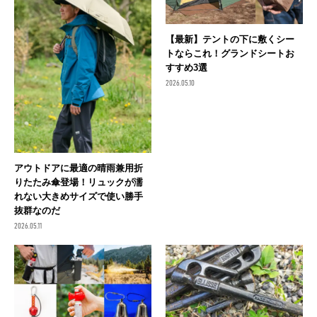
【最新】テントの下に敷くシー
トならこれ！グランドシートお
すすめ3選
2026.05.10
アウトドアに最適の晴雨兼用折
りたたみ傘登場！リュックが濡
れない大きめサイズで使い勝手
抜群なのだ
2026.05.11