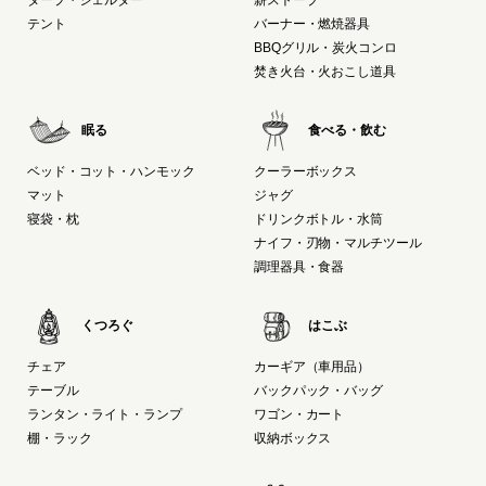
テント
バーナー・燃焼器具
BBQグリル・炭火コンロ
焚き火台・火おこし道具
眠る
食べる・飲む
ベッド・コット・ハンモック
クーラーボックス
マット
ジャグ
寝袋・枕
ドリンクボトル・水筒
ナイフ・刃物・マルチツール
調理器具・食器
くつろぐ
はこぶ
チェア
カーギア（車用品）
テーブル
バックパック・バッグ
ランタン・ライト・ランプ
ワゴン・カート
棚・ラック
収納ボックス