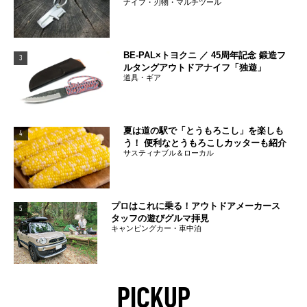
ナイフ・刃物・マルチツール
BE-PAL×トヨクニ ／ 45周年記念 鍛造フ
3
ルタングアウトドアナイフ「独遊」
道具・ギア
夏は道の駅で「とうもろこし」を楽しも
4
う！ 便利なとうもろこしカッターも紹介
サスティナブル＆ローカル
プロはこれに乗る！アウトドアメーカース
5
タッフの遊びグルマ拝見
キャンピングカー・車中泊
PICKUP