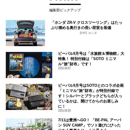
編集部ピックアップ
「ホンダ ZR-V クロスツーリング」はたっ
ぷり積める奥行きの長い荷室を装備
【PR】ホンダ
ビーパル9月号は「水族館＆博物館」大
特集！ 特別付録は「SOTO ミニマ
ル“旅”財布」です！
2026.08.07
ビーパル9月号はSOTOとのコラボ企画
「ミニマル“旅”財布」が特別付録で
す！シルバーとブラックどちらが入っ
ているかは、開けてからのお楽しみ
に！
2026.08.05
7/11は豊洲へGO！ 「BE-PAL アーバ
ン SUV CAMP」でソト遊びにぴった