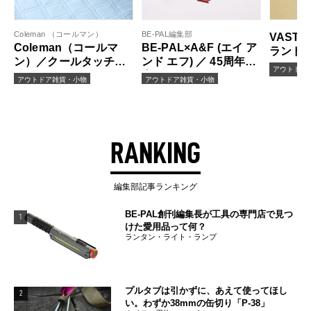
Coleman （コールマン）
BE-PAL編集部
VAST
Coleman（コールマ
BE-PAL×A&F (エイ ア
ランド
ン）／クールタッチレ
ンド エフ) ／ 45周年記
ート厚
アウトドア
ジャーシート
念 Bears Cannon（ベ
200cm
アウトドア雑貨・小物
アウトドア雑貨・小物
アーズキャノン）
RANKING
編集部記事ランキング
BE-PAL創刊編集長が工具の専門店で見つ
1
けた愛用品って何？
ランタン・ライト・ランプ
プルタブは引かずに、あえて使ってほし
2
い。わずか38mmの缶切り「P-38」