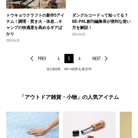
トウキョウクラフトの新作5アイ
ダングルコードって知ってる？
テム！調理・焚き火・休息…キ
BE-PAL創刊編集長が便利な使い
ャンプの快適度を高めるギアば
方を解説！
かり
2026.04.25
2026.04.28
PREV
4
5
6
NEXT
全1302件、49〜60件を表示中
「アウトドア雑貨・小物」の人気アイテム