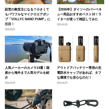
設営の救世主になる？小さくて
【2026年】ダイソーのバーベキ
もパワフルなマイクロエアポン
ュー用品おすすめベスト10！ラ
プ「VOLLYC NANO PUMP」に
イターが使って検証してみた
注目！
2026.04.30
2026.05.01
人気メーカーのカメラ14選！国
アウトドアバッテリー専用の充
産から海外まで人気モデルを紹
電防水キャップがあれば、タフ
介
な環境でも安心なのだ！
2026.04.29
2026.04.29