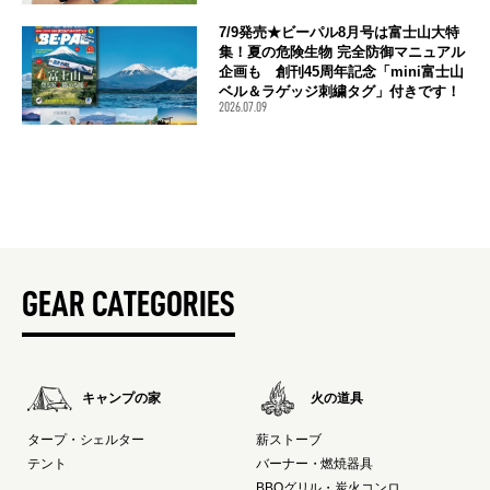
7/9発売★ビーパル8月号は富士山大特
集！夏の危険生物 完全防御マニュアル
企画も 創刊45周年記念「mini富士山
ベル＆ラゲッジ刺繍タグ」付きです！
2026.07.09
GEAR CATEGORIES
キャンプの家
火の道具
タープ・シェルター
薪ストーブ
テント
バーナー・燃焼器具
BBQグリル・炭火コンロ