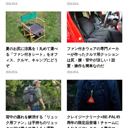
2026.05.15
2026.05.14
夏のお尻に涼風を！丸めて運べ
ファン付きウェアの専門メーカ
る「ファン付きシート」をオフ
ーが作ったクルマ用クッション
ィス、クルマ、キャンプにどう
は尻・腰・背中が涼しい！設
ぞ
置・操作も簡単なのだ
2026.05.14
2026.05.14
背中の蒸れを解消する「リュッ
クレイジークリーク×BE-PAL45
ク用ファン」は手持ちのリュッ
周年の限定品登場！チャームに