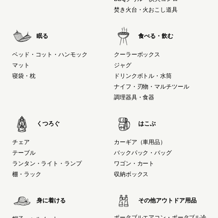
焚き火台・火おこし道具
眠る
食べる・飲む
ベッド・コット・ハンモック
クーラーボックス
マット
ジャグ
寝袋・枕
ドリンクボトル・水筒
ナイフ・刃物・マルチツール
調理器具・食器
くつろぐ
はこぶ
チェア
カーギア（車用品）
テーブル
バックパック・バッグ
ランタン・ライト・ランプ
ワゴン・カート
棚・ラック
収納ボックス
身に着ける
その他アウトドア用品
ポータブルエアコン・ポータブル冷