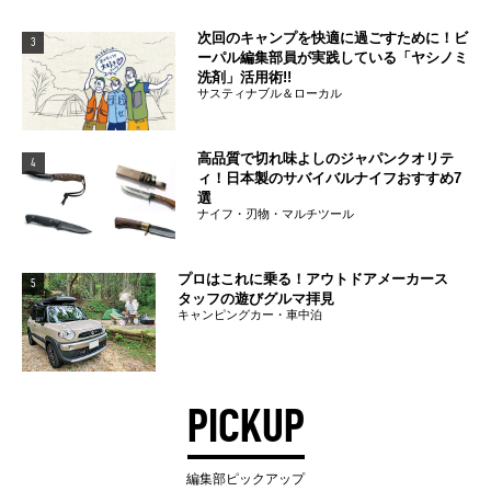
次回のキャンプを快適に過ごすために！ビ
3
ーパル編集部員が実践している「ヤシノミ
洗剤」活用術!!
サスティナブル＆ローカル
高品質で切れ味よしのジャパンクオリテ
4
ィ！日本製のサバイバルナイフおすすめ7
選
ナイフ・刃物・マルチツール
プロはこれに乗る！アウトドアメーカース
5
タッフの遊びグルマ拝見
キャンピングカー・車中泊
PICKUP
編集部ピックアップ