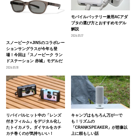
モバイルバッテリー兼用ACアダ
プタの選び方とおすすめモデル
解説
2026.05.17
スノーピーク×JINSのコラボレー
ションサングラスが今年も登
場！今回は「スノーピーク ラン
ドステーション 赤城」モデルだ
2026.05.18
リバイバルヒット中の「レンズ
キャンプはもちろん万が一で
付きフィルム」をデジタル化し
も！リズムの
たトイカメラ。ダイヤルをカチ
「CRANKSPEAKER」が想像以
カチ巻くのが気持ちいい！
上に頼もしい話