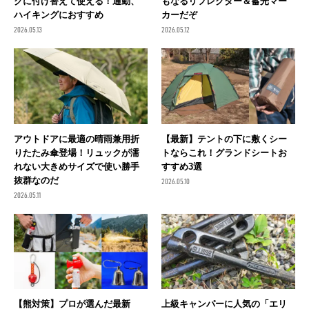
クに付け替えて使える！通勤、
もなるリフレクター＆蓄光マー
ハイキングにおすすめ
カーだぞ
2026.05.13
2026.05.12
アウトドアに最適の晴雨兼用折
【最新】テントの下に敷くシー
りたたみ傘登場！リュックが濡
トならこれ！グランドシートお
れない大きめサイズで使い勝手
すすめ3選
抜群なのだ
2026.05.10
2026.05.11
【熊対策】プロが選んだ最新
上級キャンパーに人気の「エリ