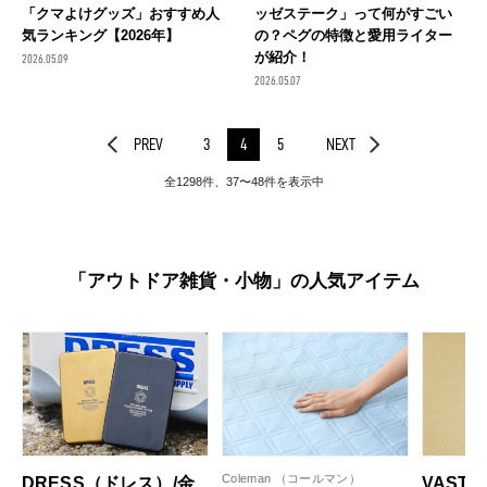
「クマよけグッズ」おすすめ人
ッゼステーク」って何がすごい
気ランキング【2026年】
の？ペグの特徴と愛用ライター
が紹介！
2026.05.09
2026.05.07
PREV
3
4
5
NEXT
全1298件、37〜48件を表示中
「アウトドア雑貨・小物」の人気アイテム
Coleman （コールマン）
DRESS（ドレス）/金
VAST