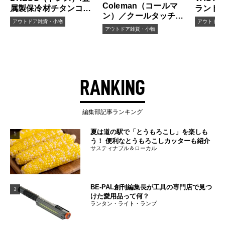
Coleman（コールマ
属製保冷材チタンコー
ランド
ン）／クールタッチレ
ト
ート厚
アウトドア雑貨・小物
アウトドア
ジャーシート
200cm
アウトドア雑貨・小物
RANKING
編集部記事ランキング
夏は道の駅で「とうもろこし」を楽しも
1
う！ 便利なとうもろこしカッターも紹介
サスティナブル＆ローカル
BE-PAL創刊編集長が工具の専門店で見つ
2
けた愛用品って何？
ランタン・ライト・ランプ