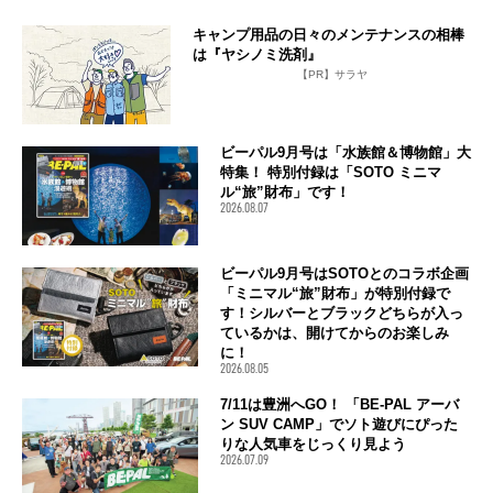
キャンプ用品の日々のメンテナンスの相棒
は『ヤシノミ洗剤』
【PR】サラヤ
ビーパル9月号は「水族館＆博物館」大
特集！ 特別付録は「SOTO ミニマ
ル“旅”財布」です！
2026.08.07
ビーパル9月号はSOTOとのコラボ企画
「ミニマル“旅”財布」が特別付録で
す！シルバーとブラックどちらが入っ
ているかは、開けてからのお楽しみ
に！
2026.08.05
7/11は豊洲へGO！ 「BE-PAL アーバ
ン SUV CAMP」でソト遊びにぴった
りな人気車をじっくり見よう
2026.07.09