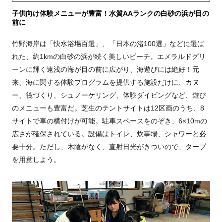
子供向け体験メニューが豊富！水質AAランクの白砂の浜が目の
前に
竹野海岸は「快水浴場百選」、「日本の渚100選」などに選ば
れた、約1kmの白砂の浜が続く美しいビーチ。エメラルドグリ
ーンに輝く遠浅の海が目の前に広がり、海遊びには絶好！元
来、海に関する体験プログラムを提供する施設だけに、カヌ
ー、筏づくり、シュノーケリング、体験ダイビングなど、遊び
のメニューも豊富だ。芝生のテントサイトは12区画のうち、8
サイトで車の横付けが可能。駐車スペースをのぞき、6×10mの
広さが確保されている。設備はトイレ、炊事場、シャワーと必
要十分。ただし、木陰がなく、直射日光がきついので、タープ
を用意しよう。