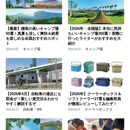
【最新】標高の高いキャンプ場
【2026年・全国版】本当に気持
50選！真夏も涼しく爽快＆絶景
ちいいキャンプ場300選！実際に
を楽しめる全国おすすめスポッ
行ったライターがおすすめを大
ト
紹介
2026.07.05
キャンプ場
2026.05.03
キャンプ場
【2026年4月】自転車の違反にも
【2026年】クーラーボックス＆
罰金が！新しい道交法をわかり
ソフトクーラー27選を編集部員
やすく解説するぞ
が徹底レビューしてみたぞ！
2026.04.27
自転車・MTB
2026.04.19
クーラーボックス