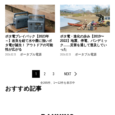
ポタ電プレイバック【2023年
ポタ電・進化の歩み【2019〜
～】改良を経て水や塵に強いポ
2022】地震、停電、パンデミッ
タ電が誕生！ アウトドアの可能
ク……災害を通して普及してい
性が広がる
った
2026.02.13
ポータブル電源
2026.02.13
ポータブル電源
1
2
3
NEXT
全265件、1〜12件を表示中
おすすめ記事