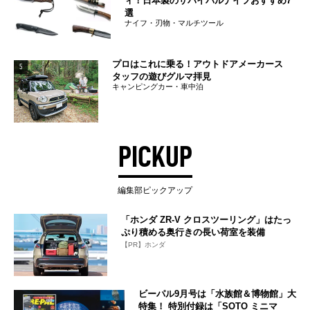
ィ！日本製のサバイバルナイフおすすめ7
選
ナイフ・刃物・マルチツール
プロはこれに乗る！アウトドアメーカース
5
タッフの遊びグルマ拝見
キャンピングカー・車中泊
PICKUP
編集部ピックアップ
「ホンダ ZR-V クロスツーリング」はたっ
ぷり積める奥行きの長い荷室を装備
【PR】ホンダ
ビーパル9月号は「水族館＆博物館」大
特集！ 特別付録は「SOTO ミニマ