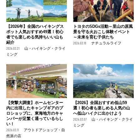
【2026年】全国のハイキングス
トヨタのSDGs活動～里山の原風
ポット人気おすすめ49選！初心
景を守る火おこし体験イベント
者でも楽しめる気持ちいい山も
～未来を育む子供たち
紹介
2026.03.18
ナチュラルライフ
2026.03.21
山・ハイキング・クライ
ミング
【突撃大調査】ホームセンター
【2026】全国おすすめ低山59
内に出現したキャンプギアのプ
選！初心者も楽しめる人気の山
ロショップに、東海地方のキャ
へ低山ハイクに出かけよう
ンパーが足繁く通っているらし
2026.03.07
山・ハイキング・クライ
い！
ミング
2026.03.11
アウトドアショップ・自
然派の店