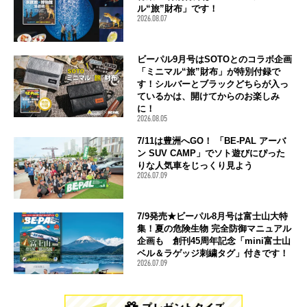
ル“旅”財布」です！
2026.08.07
ビーパル9月号はSOTOとのコラボ企画
「ミニマル“旅”財布」が特別付録で
す！シルバーとブラックどちらが入っ
ているかは、開けてからのお楽しみ
に！
2026.08.05
7/11は豊洲へGO！ 「BE-PAL アーバ
ン SUV CAMP」でソト遊びにぴった
りな人気車をじっくり見よう
2026.07.09
7/9発売★ビーパル8月号は富士山大特
集！夏の危険生物 完全防御マニュアル
企画も 創刊45周年記念「mini富士山
ベル＆ラゲッジ刺繍タグ」付きです！
2026.07.09